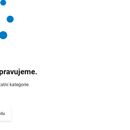
ipravujeme.
atní kategorie.
odu