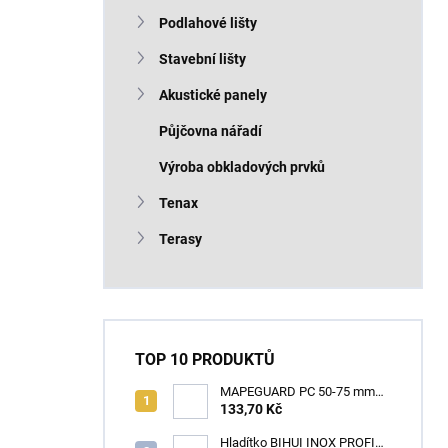
n
Podlahové lišty
í
p
Stavební lišty
a
n
Akustické panely
e
Půjčovna nářadí
l
Výroba obkladových prvků
Tenax
Terasy
TOP 10 PRODUKTŮ
MAPEGUARD PC 50-75 mm
(1box=25ks) /1ks
133,70 Kč
Hladítko BIHUI INOX PROFI