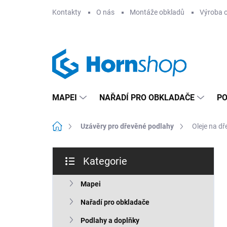
Přejít
Kontakty
O nás
Montáže obkladů
Výroba 
na
obsah
MAPEI
NAŘADÍ PRO OBKLADAČE
PO
Domů
Uzávěry pro dřevěné podlahy
Oleje na d
P
Kategorie
o
Přeskočit
s
kategorie
t
Mapei
r
Nařadí pro obkladače
a
n
Podlahy a doplňky