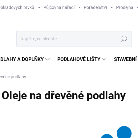
obkladových prvků
Půjčovna nářadí
Poradenství
Prodejna
Hledat
DLAHY A DOPLŇKY
PODLAHOVÉ LIŠTY
STAVEBNÍ
řevěné podlahy
Oleje na dřevěné podlahy