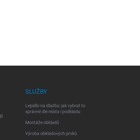
SLUŽBY
Lepidlo na dlažbu: jak vybrat to
správné dle místa i podkladu
jů
Montáže obkladů
Výroba obkladových prvků