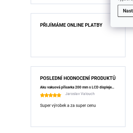
Z60
Nast
PŘIJÍMÁME ONLINE PLATBY
POSLEDNÍ HODNOCENÍ PRODUKTŮ
Aku vakuová přísavka 200 mm s LCD displejem (150 kg) - HÖGERT HT3B355
Jaroslav Valouch
Super výrobek a za super cenu