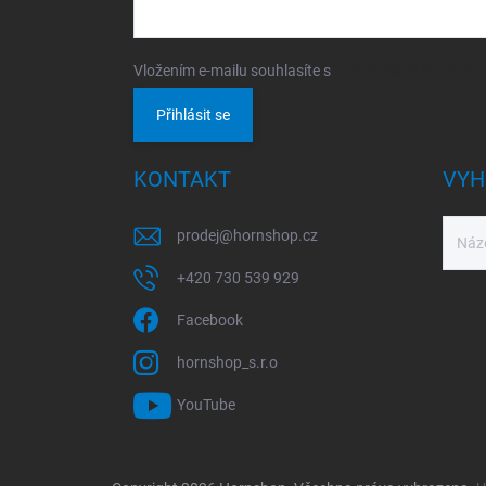
Vložením e-mailu souhlasíte s
podmínkami ochrany o
Přihlásit se
KONTAKT
VYH
prodej
@
hornshop.cz
+420 730 539 929
Facebook
hornshop_s.r.o
YouTube