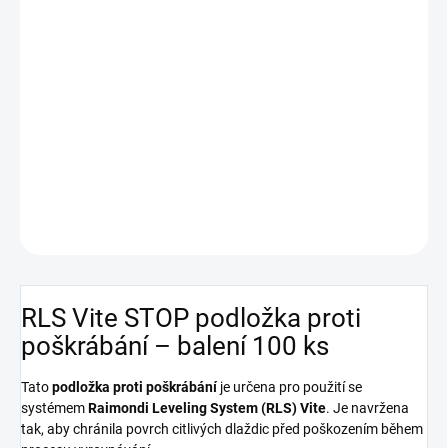
−
+
Přidat do košíku
Tyto podložky jsou navrženy pro použití se systémem Raimondi
Leveling System (RLS) , konkrétně s variantou Vite . Slouží k
ochraně povrchu dlaždic před poškrábáním během procesu
vyrovnávání. Balení obsahuje 100 kusů podložek.
DETAILNÍ INFORMACE
ZEPTAT SE
HLÍDAT
RLS Vite STOP podložka proti
poškrábání – balení 100 ks
Tato
podložka proti poškrábání
je určena pro použití se
systémem
Raimondi Leveling System (RLS) Vite
. Je navržena
tak, aby chránila povrch citlivých dlaždic před poškozením během