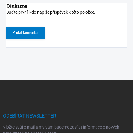
Diskuze
Buďte první, kdo napíše příspěvek k této položce.
Přidat komentář
Z
á
p
a
t
í
ODEBÍRAT NEWSLETTER
Vložte svůj e-mail a my vám budeme zasílat informace o nových