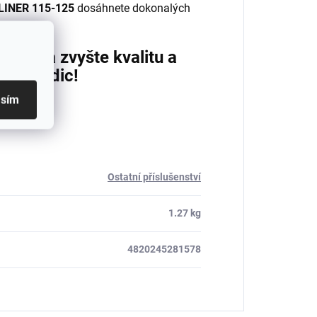
INER 115-125
dosáhnete dokonalých
125 a zvyšte kvalitu a
an dlaždic!
asím
Ostatní příslušenství
1.27 kg
4820245281578