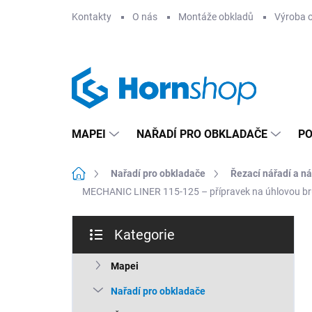
Přejít
Kontakty
O nás
Montáže obkladů
Výroba 
na
obsah
MAPEI
NAŘADÍ PRO OBKLADAČE
PO
Domů
Nařadí pro obkladače
Řezací nářadí a ná
MECHANIC LINER 115-125 – přípravek na úhlovou bru
P
Kategorie
o
Přeskočit
s
kategorie
t
Mapei
r
Nařadí pro obkladače
a