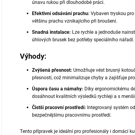
únavu rukou při dlouhodobé práci.
Efektivní odsávání prachu:
Vybaven tryskou pro p
většinu prachu vznikajícího při broušení.
Snadná instalace:
Lze rychle a jednoduše nainst
úhlových brusek bez potřeby speciálního nářadí.
Výhody:
Zvýšená přesnost:
Umožňuje vést brusný kotouč
přesností, což minimalizuje chyby a zajišťuje pro
Úspora času a námahy:
Díky ergonomickému des
dosáhnout kvalitních výsledků rychleji a s menší
Čistší pracovní prostředí:
Integrovaný systém ods
bezpečnějšímu pracovnímu prostředí.
Tento přípravek je ideální pro profesionály i domácí kuti