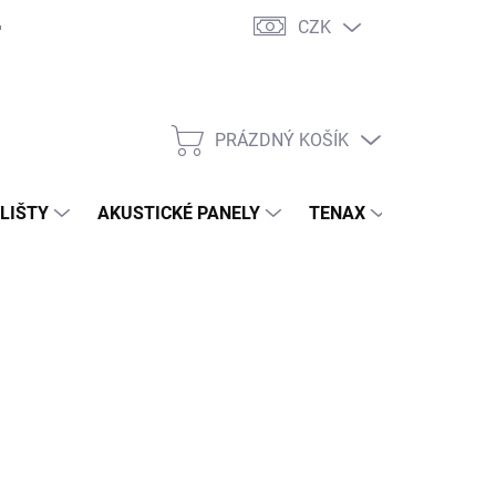
CZK
PRÁZDNÝ KOŠÍK
NÁKUPNÍ
KOŠÍK
 LIŠTY
AKUSTICKÉ PANELY
TENAX
TERASY
373,10 Kč
/ ks
34,79 Kč bez DPH
ná
JEDNÁNO U DODAVATELE
: