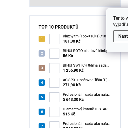
Tento 
vyjadřu
TOP 10 PRODUKTŮ
Nast
Kluzný trn (1box=10ks) /10ks
181,30 Kč
BIHUI ROTO plastové klínky
1–13 mm – balení 50 ks
56 Kč
BIHUI SWITCH 8dílná sada
zubových hladítek INOX –
1 256,90 Kč
výměnná rukojeť v praktickém
boxu
AC SP3 ukončovací lišta "L",
PREMIUM, hliník elox titan, v:
271,90 Kč
8 mm, d: 2,5 m
Profesionální sada aku nářadí
3v1 HÖGERT
5 643,30 Kč
Diamantový kotouč DISTAR
GREEN CUT
515 Kč
115x1,2/1,0x8x22,23 + PAD
Z60
Profesionální sada aku nářadí