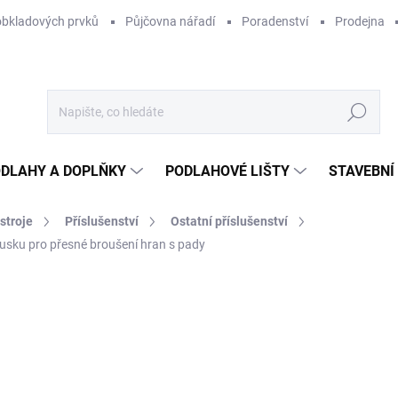
obkladových prvků
Půjčovna nářadí
Poradenství
Prodejna
Hledat
DLAHY A DOPLŇKY
PODLAHOVÉ LIŠTY
STAVEBNÍ
stroje
Příslušenství
Ostatní příslušenství
sku pro přesné broušení hran s pady
Neohodnoceno
Podrobnosti hodnocení
ZNAČKA:
MECHANIC
1 
1 1
Měr
OB
cena