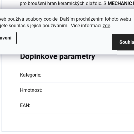
pro broušení hran keramických dlaždic. S
MECHANIC L
hran s minimálním úsilím a maximální přesností.
web používá soubory cookie. Dalším procházením tohoto webu
Objednejte si MECHANIC LINER 115-
jete souhlas s jejich používáním.. Více informací
zde
.
efektivitu své práce při broušení hr
avení
Souhl
Doplňkové parametry
Kategorie
:
Hmotnost
:
EAN
: