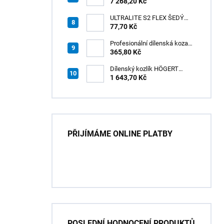
3v1 20V HÖGERT
7 268,20 Kč
ULTRALITE S2 FLEX ŠEDÝ
/15kg
77,70 Kč
Profesionální dílenská koza
HÖGERT HT7G550
365,80 Kč
Dílenský kozlík HÖGERT
HT7G551
1 643,70 Kč
PŘIJÍMÁME ONLINE PLATBY
POSLEDNÍ HODNOCENÍ PRODUKTŮ