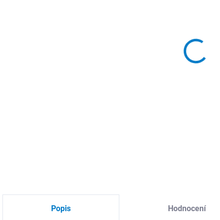
MOŽ
Pří
úhl
pre
lešt
ved
DETA
Popis
Hodnocení