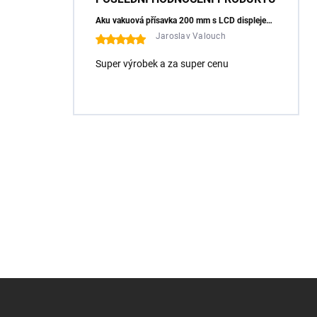
Aku vakuová přísavka 200 mm s LCD displejem (150 kg) - HÖGERT HT3B355
Jaroslav Valouch
Super výrobek a za super cenu
Z
á
p