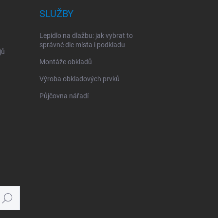
SLUŽBY
Lepidlo na dlažbu: jak vybrat to
správné dle místa i podkladu
jů
Montáže obkladů
Výroba obkladových prvků
Půjčovna nářadí
Hledat