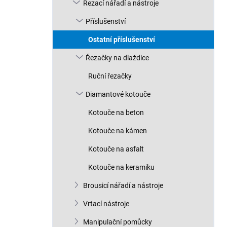
n
Řezací nářadí a nástroje
n
Příslušenství
í
p
Ostatní příslušenství
a
n
Řezačky na dlaždice
e
Ruční řezačky
l
Diamantové kotouče
Kotouče na beton
Kotouče na kámen
Kotouče na asfalt
Kotouče na keramiku
Brousicí nářadí a nástroje
Vrtací nástroje
Manipulační pomůcky