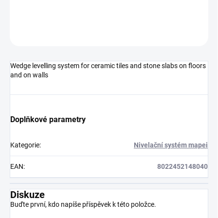
DETAILNÍ INFORMACE
ZEPTAT SE
HLÍDAT
Wedge levelling system for ceramic tiles and stone slabs on floors
and on walls
Doplňkové parametry
Kategorie
:
Nivelační systém mapei
EAN
:
8022452148040
Diskuze
Buďte první, kdo napíše příspěvek k této položce.