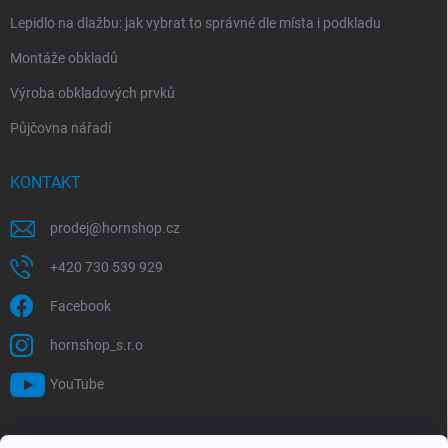
Lepidlo na dlažbu: jak vybrat to správné dle místa i podkladu
Montáže obkladů
Výroba obkladových prvků
Půjčovna nářadí
KONTAKT
prodej
@
hornshop.cz
+420 730 539 929
Facebook
hornshop_s.r.o
YouTube
VYHLEDÁVÁNÍ