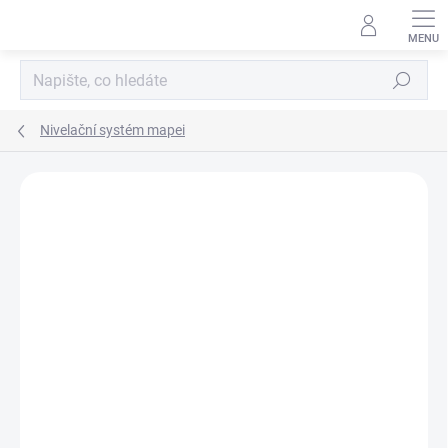
Přejít
na
obsah
Hledat
Nivelační systém mapei
Podrobnosti hodnocení
Neohodnoceno
ZNAČKA:
MAPEI