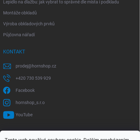
Lepidlo na dlažbu: jak vybrat to správné dle místa i podkladu
Montáže obkladů
Výroba obkladových prvků
Půjčovna nářadí
KONTAKT
prodej
@
hornshop.cz
+420 730 539 929
Facebook
hornshop_s.r.o
YouTube
VYHLEDÁVÁNÍ