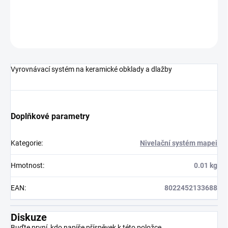
DETAILNÍ INFORMACE
ZEPTAT SE
HLÍDAT
Vyrovnávací systém na keramické obklady a dlažby
Doplňkové parametry
Kategorie
:
Nivelační systém mapei
Hmotnost
:
0.01 kg
EAN
:
8022452133688
Diskuze
Buďte první, kdo napíše příspěvek k této položce.