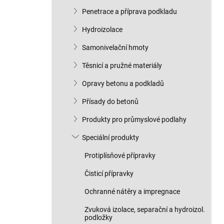
n
Penetrace a příprava podkladu
í
p
Hydroizolace
a
n
Samonivelační hmoty
e
Těsnicí a pružné materiály
l
Opravy betonu a podkladů
Přísady do betonů
Produkty pro průmyslové podlahy
Speciální produkty
Protiplísňové přípravky
Čisticí přípravky
Ochranné nátěry a impregnace
Zvuková izolace, separační a hydroizol.
podložky