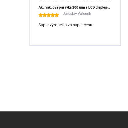
Aku vakuová přísavka 200 mm s LCD displejem (150 kg) - HÖGERT HT3B355
Jaroslav Valouch
Super výrobek a za super cenu
Z
á
p