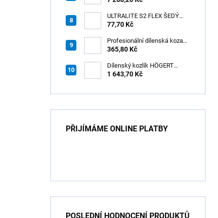
ULTRALITE S2 FLEX ŠEDÝ
/15kg
77,70 Kč
Profesionální dílenská koza
HÖGERT HT7G550
365,80 Kč
Dílenský kozlík HÖGERT
HT7G551
1 643,70 Kč
PŘIJÍMÁME ONLINE PLATBY
POSLEDNÍ HODNOCENÍ PRODUKTŮ