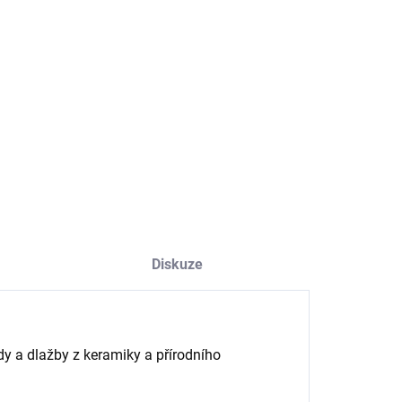
NOSTI DORUČENÍ
−
+
Přidat do košíku
ILNÍ INFORMACE
ZEPTAT SE
HLÍDAT
Diskuze
y a dlažby z keramiky a přírodního