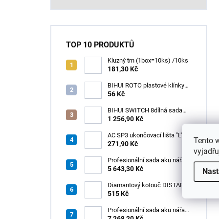
TOP 10 PRODUKTŮ
Kluzný trn (1box=10ks) /10ks
181,30 Kč
BIHUI ROTO plastové klínky
1–13 mm – balení 50 ks
56 Kč
BIHUI SWITCH 8dílná sada
zubových hladítek INOX –
1 256,90 Kč
výměnná rukojeť v praktickém
boxu
AC SP3 ukončovací lišta "L",
Tento 
PREMIUM, hliník elox titan, v:
271,90 Kč
vyjadřu
8 mm, d: 2,5 m
Profesionální sada aku nářadí
3v1 HÖGERT
5 643,30 Kč
Nast
Diamantový kotouč DISTAR
GREEN CUT
515 Kč
115x1,2/1,0x8x22,23 + PAD
Z60
Profesionální sada aku nářadí
3v1 20V HÖGERT
7 268,20 Kč