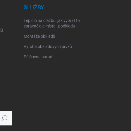
SLUŽBY
Lepidlo na dlažbu: jak vybrat to
správné dle místa i podkladu
jů
Montáže obkladů
Výroba obkladových prvků
Půjčovna nářadí
Hledat