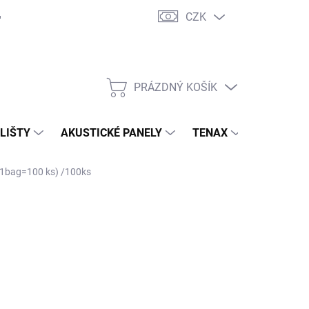
CZK
PRÁZDNÝ KOŠÍK
NÁKUPNÍ
KOŠÍK
 LIŠTY
AKUSTICKÉ PANELY
TENAX
TERASY
1bag=100 ks) /100ks
90 Kč
2,50 Kč
/ kus
7 Kč bez DPH
ná
Kč / 1 ks
:
 OBJEDNÁVKU