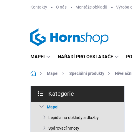
Přejít
Kontakty
O nás
Montáže obkladů
Výroba 
na
obsah
MAPEI
NAŘADÍ PRO OBKLADAČE
PO
Domů
Mapei
Speciální produkty
Nivelačn
P
Kategorie
o
Přeskočit
s
kategorie
t
Mapei
r
Lepidla na obklady a dlažby
a
n
Spárovací hmoty