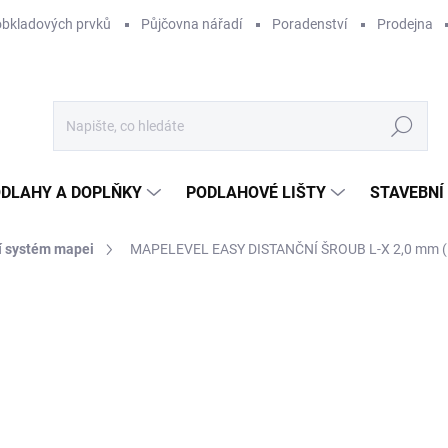
obkladových prvků
Půjčovna nářadí
Poradenství
Prodejna
Hledat
DLAHY A DOPLŇKY
PODLAHOVÉ LIŠTY
STAVEBNÍ
í systém mapei
MAPELEVEL EASY DISTANČNÍ ŠROUB L-X 2,0 mm (
Neohodnoceno
Podrobnosti hodnocení
ZNAČKA:
MAPEI
2,
2,0
Měr
250 
cena
NA