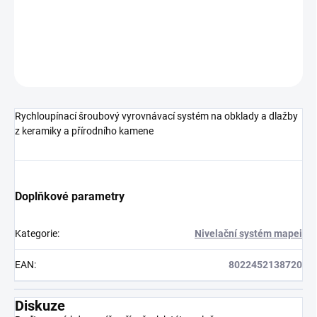
DETAILNÍ INFORMACE
ZEPTAT SE
HLÍDAT
Rychloupínací šroubový vyrovnávací systém na obklady a dlažby
z keramiky a přírodního kamene
Doplňkové parametry
Kategorie
:
Nivelační systém mapei
EAN
:
8022452138720
Diskuze