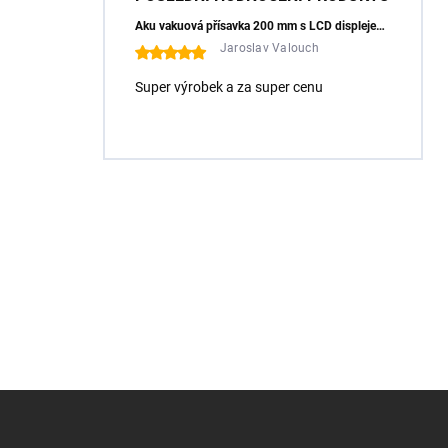
Aku vakuová přísavka 200 mm s LCD displejem (150 kg) - HÖGERT HT3B355
Jaroslav Valouch
Super výrobek a za super cenu
Z
á
p