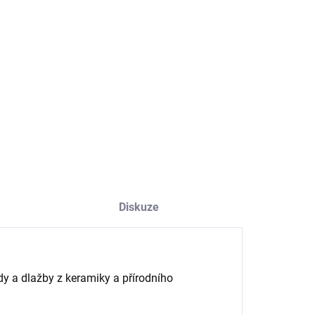
NOSTI DORUČENÍ
−
+
Přidat do košíku
ILNÍ INFORMACE
ZEPTAT SE
HLÍDAT
Diskuze
y a dlažby z keramiky a přírodního