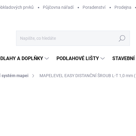
obkladových prvků
Půjčovna nářadí
Poradenství
Prodejna
Hledat
DLAHY A DOPLŇKY
PODLAHOVÉ LIŠTY
STAVEBNÍ
í systém mapei
MAPELEVEL EASY DISTANČNÍ ŠROUB L-T 1,0 mm (
Neohodnoceno
Podrobnosti hodnocení
ZNAČKA:
MAPEI
2,
2,0
Měr
250 
cena
NA