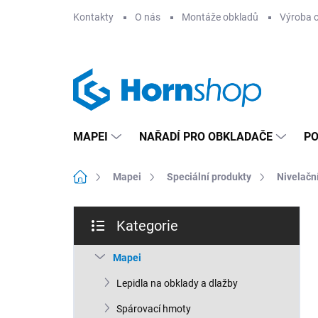
Přejít
Kontakty
O nás
Montáže obkladů
Výroba 
na
obsah
MAPEI
NAŘADÍ PRO OBKLADAČE
PO
Domů
Mapei
Speciální produkty
Nivelačn
P
Kategorie
o
Přeskočit
s
kategorie
t
Mapei
r
Lepidla na obklady a dlažby
a
n
Spárovací hmoty