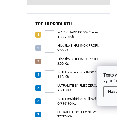
TOP 10 PRODUKTŮ
MAPEGUARD PC 50-75 mm
(1box=25ks) /1ks
133,70 Kč
Hladítko BIHUI INOX PROFI
280 x 120 mm zub 12mm -
266 Kč
měkká rukojeť
Hladítko BIHUI INOX PROFI
280 x 120 mm zub 3,2mm -
266 Kč
měkká rukojeť
BIHUI omítací lžíce INOX 100
Tento 
× 110 mm – měkká
113 Kč
vyjadřu
ergonomická rukojeť
ULTRALITE S1 FLEX ZERO
75,10 Kč
BÍLÝ NOVINKA/15kg
Nast
BIHUI Rozkládací nůžkový
pracovní stůl 221×113×73 cm
6 797,90 Kč
– hliníkový, nosnost 300 kg
ULTRALITE S2 FLEX ŠEDÝ
/15kg
77,70 Kč