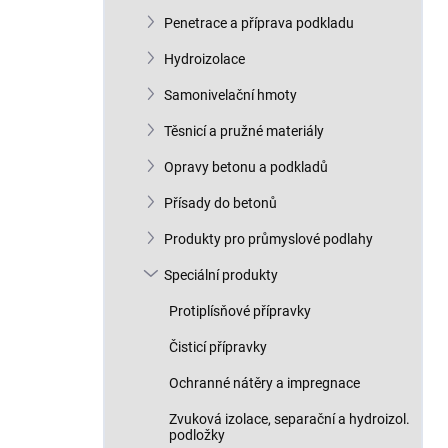
n
Penetrace a příprava podkladu
í
p
Hydroizolace
a
n
Samonivelační hmoty
e
Těsnicí a pružné materiály
l
Opravy betonu a podkladů
Přísady do betonů
Produkty pro průmyslové podlahy
Speciální produkty
Protiplísňové přípravky
Čisticí přípravky
Ochranné nátěry a impregnace
Zvuková izolace, separační a hydroizol.
podložky