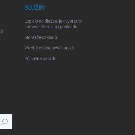
SLUŽBY
Lepidlo na dlažbu: jak vybrat to
správné dle místa i podkladu
jů
Montáže obkladů
Výroba obkladových prvků
Půjčovna nářadí
Hledat