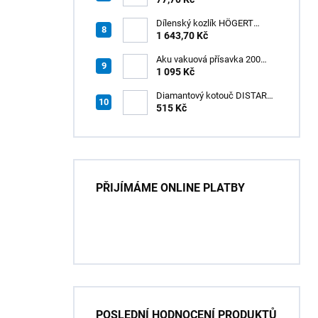
Dílenský kozlík HÖGERT
HT7G551
1 643,70 Kč
Aku vakuová přísavka 200
mm s LCD displejem (150 kg)
1 095 Kč
- HÖGERT HT3B355
Diamantový kotouč DISTAR
GREEN CUT
515 Kč
115x1,2/1,0x8x22,23 + PAD
Z60
PŘIJÍMÁME ONLINE PLATBY
POSLEDNÍ HODNOCENÍ PRODUKTŮ