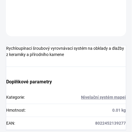
DETAILNÍ INFORMACE
ZEPTAT SE
HLÍDAT
Rychloupínací šroubový vyrovnávací systém na obklady a dlažby
z keramiky a přírodního kamene
Doplňkové parametry
Kategorie
:
Nivelační systém mapei
Hmotnost
:
0.01 kg
EAN
:
8022452139277