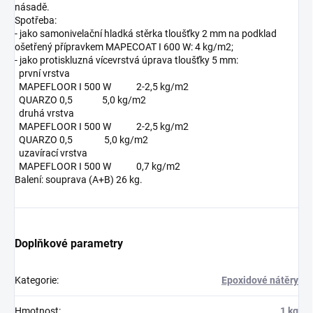
násadě.
Spotřeba:
- jako samonivelační hladká stěrka tloušťky 2 mm na podklad
ošetřený přípravkem MAPECOAT I 600 W: 4 kg/m2;
- jako protiskluzná vícevrstvá úprava tloušťky 5 mm:
první vrstva
MAPEFLOOR I 500 W 2-2,5 kg/m2
QUARZO 0,5 5,0 kg/m2
druhá vrstva
MAPEFLOOR I 500 W 2-2,5 kg/m2
QUARZO 0,5 5,0 kg/m2
uzavírací vrstva
MAPEFLOOR I 500 W 0,7 kg/m2
Balení: souprava (A+B) 26 kg.
Doplňkové parametry
Kategorie
:
Epoxidové nátěry
Hmotnost
:
1 kg