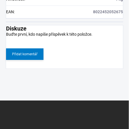
EAN
:
8022452052675
Diskuze
Buďte první, kdo napíše příspěvek k této položce.
Přidat komentář
Z
á
p
a
t