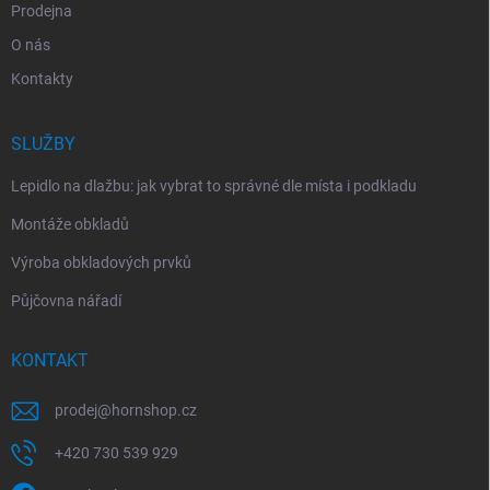
Prodejna
O nás
Kontakty
SLUŽBY
Lepidlo na dlažbu: jak vybrat to správné dle místa i podkladu
Montáže obkladů
Výroba obkladových prvků
Půjčovna nářadí
KONTAKT
prodej
@
hornshop.cz
+420 730 539 929