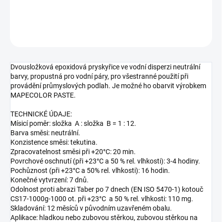
DETAILNÍ INFORMACE
ZEPTAT SE
HLÍDAT
Dvousložková epoxidová pryskyřice ve vodní disperzi neutrální
barvy, propustná pro vodní páry, pro všestranné použití při
provádění průmyslových podlah. Je možné ho obarvit výrobkem
MAPECOLOR PASTE.
TECHNICKÉ ÚDAJE:
Mísicí poměr: složka A : složka B = 1 : 12.
Barva směsi: neutrální.
Konzistence směsi: tekutina.
Zpracovatelnost směsi při +20°C: 20 min.
Povrchové oschnutí (při +23°C a 50 % rel. vlhkosti): 3-4 hodiny.
Pochůznost (při +23°C a 50% rel. vlhkosti): 16 hodin.
Konečné vytvrzení: 7 dnů.
Odolnost proti abrazi Taber po 7 dnech (EN ISO 5470-1) kotouč
CS17-1000g-1000 ot. při +23°C a 50 % rel. vlhkosti: 110 mg.
Skladování: 12 měsíců v původním uzavřeném obalu.
Aplikace: hladkou nebo zubovou stěrkou, zubovou stěrkou na