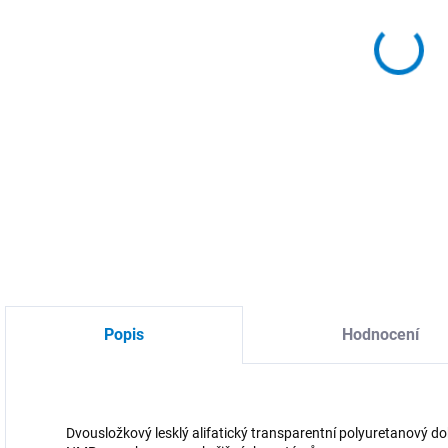
MOŽ
Nátě
DETA
Popis
Hodnocení
Dvousložkový lesklý alifatický transparentní polyuretanový do