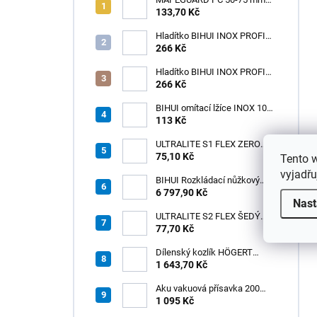
(1box=25ks) /1ks
133,70 Kč
Hladítko BIHUI INOX PROFI
280 x 120 mm zub 12mm -
266 Kč
měkká rukojeť
Hladítko BIHUI INOX PROFI
280 x 120 mm zub 3,2mm -
266 Kč
měkká rukojeť
BIHUI omítací lžíce INOX 100
× 110 mm – měkká
113 Kč
ergonomická rukojeť
ULTRALITE S1 FLEX ZERO
75,10 Kč
BÍLÝ NOVINKA/15kg
Tento 
vyjadřu
BIHUI Rozkládací nůžkový
pracovní stůl 221×113×73 cm
6 797,90 Kč
Nast
– hliníkový, nosnost 300 kg
ULTRALITE S2 FLEX ŠEDÝ
/15kg
77,70 Kč
Dílenský kozlík HÖGERT
HT7G551
1 643,70 Kč
Aku vakuová přísavka 200
mm s LCD displejem (150 kg)
1 095 Kč
- HÖGERT HT3B355