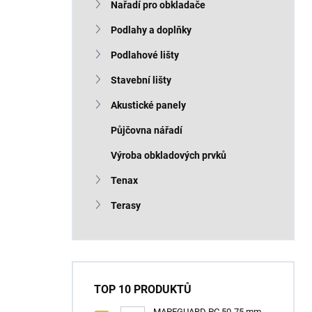
Nařadí pro obkladače
Podlahy a doplňky
Podlahové lišty
Stavební lišty
Akustické panely
Půjčovna nářadí
Výroba obkladových prvků
Tenax
Terasy
TOP 10 PRODUKTŮ
MAPEGUARD PC 50-75 mm