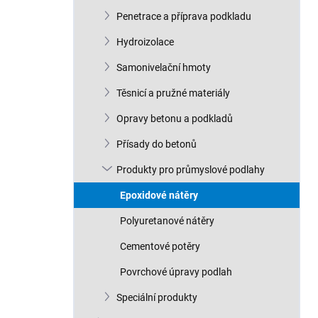
n
Penetrace a příprava podkladu
í
p
Hydroizolace
a
n
Samonivelační hmoty
e
Těsnicí a pružné materiály
l
Opravy betonu a podkladů
Přísady do betonů
Produkty pro průmyslové podlahy
Epoxidové nátěry
Polyuretanové nátěry
Cementové potěry
Povrchové úpravy podlah
Speciální produkty