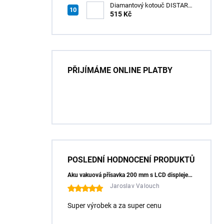
Diamantový kotouč DISTAR
GREEN CUT
515 Kč
115x1,2/1,0x8x22,23 + PAD
Z60
PŘIJÍMÁME ONLINE PLATBY
POSLEDNÍ HODNOCENÍ PRODUKTŮ
Aku vakuová přísavka 200 mm s LCD displejem (150 kg) - HÖGERT HT3B355
Jaroslav Valouch
Super výrobek a za super cenu