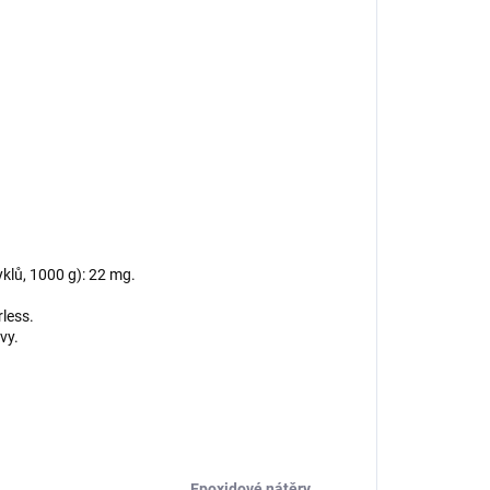
klů, 1000 g): 22 mg.
less.
vy.
Epoxidové nátěry