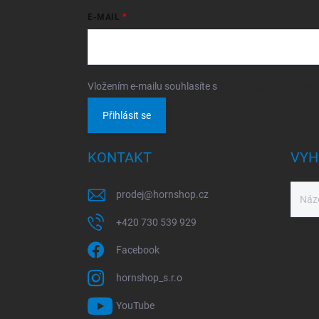
E-MAIL
Vložením e-mailu souhlasíte s
podmínkami ochrany o
Přihlásit se
KONTAKT
VYH
prodej
@
hornshop.cz
+420 730 539 929
Facebook
hornshop_s.r.o
YouTube