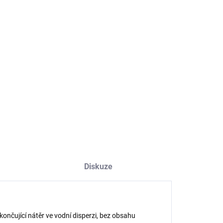
NOSTI DORUČENÍ
−
+
Přidat do košíku
r uzavírací polyuretanový lesklý
ILNÍ INFORMACE
ZEPTAT SE
HLÍDAT
Diskuze
končující nátěr ve vodní disperzi, bez obsahu