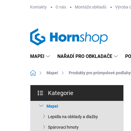
Přejít
Kontakty
O nás
Montáže obkladů
Výroba 
na
obsah
MAPEI
NAŘADÍ PRO OBKLADAČE
PO
Domů
Mapei
Produkty pro průmyslové podlahy
P
Kategorie
o
Přeskočit
s
kategorie
t
Mapei
r
Lepidla na obklady a dlažby
a
n
Spárovací hmoty