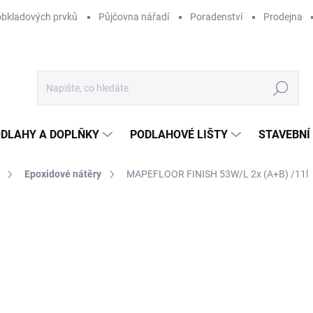
obkladových prvků
Půjčovna nářadí
Poradenství
Prodejna
Hledat
DLAHY A DOPLŇKY
PODLAHOVÉ LIŠTY
STAVEBNÍ
Epoxidové nátěry
MAPEFLOOR FINISH 53W/L 2x (A+B) /11l
Neohodnoceno
Podrobnosti hodnocení
ZNAČKA:
MAPEI
1 
915
Měr
12 1
cena
NA