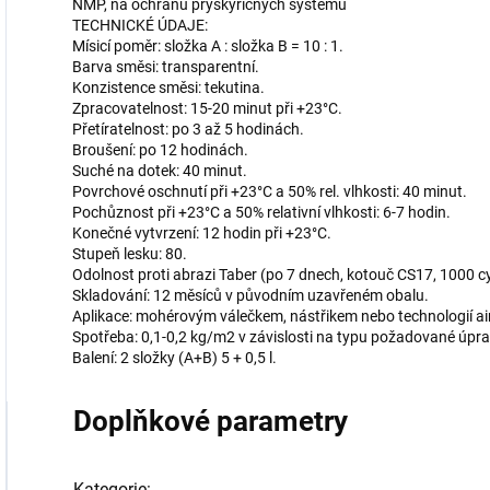
NMP, na ochranu pryskyřičných systémů
TECHNICKÉ ÚDAJE:
Mísicí poměr: složka A : složka B = 10 : 1.
Barva směsi: transparentní.
Konzistence směsi: tekutina.
Zpracovatelnost: 15-20 minut při +23°C.
Přetíratelnost: po 3 až 5 hodinách.
Broušení: po 12 hodinách.
Suché na dotek: 40 minut.
Povrchové oschnutí při +23°C a 50% rel. vlhkosti: 40 minut.
Pochůznost při +23°C a 50% relativní vlhkosti: 6-7 hodin.
Konečné vytvrzení: 12 hodin při +23°C.
Stupeň lesku: 80.
Odolnost proti abrazi Taber (po 7 dnech, kotouč CS17, 1000 cy
Skladování: 12 měsíců v původním uzavřeném obalu.
Aplikace: mohérovým válečkem, nástřikem nebo technologií air
Spotřeba: 0,1-0,2 kg/m2 v závislosti na typu požadované úpra
Balení: 2 složky (A+B) 5 + 0,5 l.
Doplňkové parametry
Kategorie
: