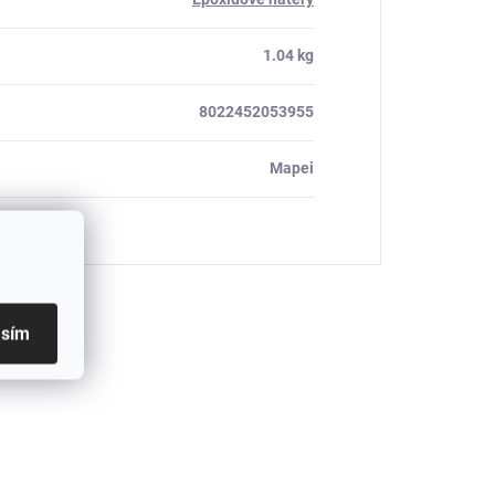
1.04 kg
8022452053955
Mapei
asím