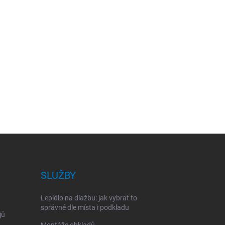
SLUŽBY
Lepidlo na dlažbu: jak vybrat to
správné dle místa i podkladu
jů