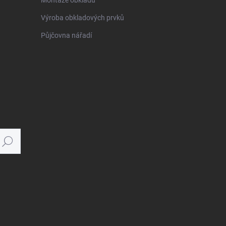
Montáže obkladů
Výroba obkladových prvků
Půjčovna nářadí
Hledat