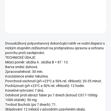
Nátěr uzavírací polyuretanový
DETAILNÍ INFORMACE
ZEPTAT SE
HLÍDAT
Dvousložkový polyuretanový dokončující nátěr ve vodní disperzi s
nízkým stupněm zežloutnutí na protiprašnou úpravou a ochranu
povrchu proti zaolejování.
TECHNICKÉ ÚDAJE:
Mísicí poměr: složka A : složka B = 87 : 13.
Barva směsi: duhová.
Zpracovatelnost: 30 min.
Konzistence směsi: tekutina.
Povrchové oschnutí (při +23°C a 50% rel. vlhkosti): 20-35 minut.
Pochůznost (při +23°C a 50% rel. vlhkosti): 12 hodin.
Konečné vytvrzení: 7 dnů.
Odolnost proti abrazi Taber po 7 dnech (kotouč CS17-1000g-
1000 otáček): 50 mg.
Tvrdost Bucholz (po 7 dnech): 71.
Skladování: 12 měsíců v původním uzavřeném obalu.