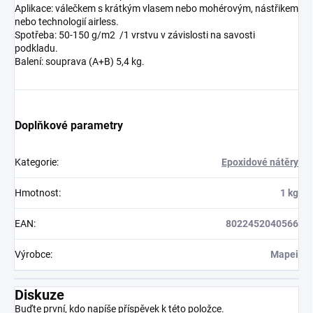
Aplikace: válečkem s krátkým vlasem nebo mohérovým, nástřikem
nebo technologií airless.
Spotřeba: 50-150 g/m2 /1 vrstvu v závislosti na savosti
podkladu.
Balení: souprava (A+B) 5,4 kg.
Doplňkové parametry
Kategorie
:
Epoxidové nátěry
Hmotnost
:
1 kg
EAN
:
8022452040566
Výrobce
:
Mapei
Diskuze
Buďte první, kdo napíše příspěvek k této položce.