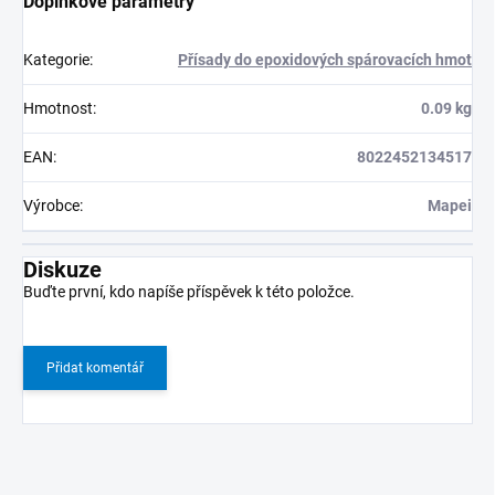
Doplňkové parametry
Kategorie
:
Přísady do epoxidových spárovacích hmot
Hmotnost
:
0.09 kg
EAN
:
8022452134517
Výrobce
:
Mapei
Diskuze
Buďte první, kdo napíše příspěvek k této položce.
Přidat komentář