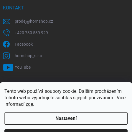
KONTAKT
prodej
@
hornshop.cz
+420 730 539 929
Facebook
hornshop_s.r.o
YouTube
VYHLEDÁVÁNÍ
Tento web používá soubory cookie. Dalším procházením
tohoto webu vyjadřujete souhlas s jejich používáním.. Více
Hledat
informací
zde
.
Nastavení
Copyright 2026
Hornshop
. Všechna práva vyhrazena.
Upravit nastavení