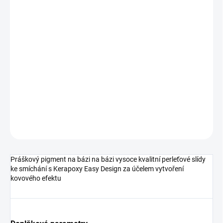
Mapei Mapecolor Metallic
je dekorativní přísada na bázi
kovových pigmentů, která dodává luxusní lesklý vzhled
epoxidovým spárovacím hmotám. Ideální pro vytváření
jedinečných estetických efektů na mozaikách, dlaždicích a
designových projektech.
Perfektní volba pro interiéry i exteriéry, kde chcete spojit
funkčnost s exkluzivním designem.
DETAILNÍ INFORMACE
ZEPTAT SE
HLÍDAT
Práškový pigment na bázi na bázi vysoce kvalitní perleťové slídy
ke smíchání s Kerapoxy Easy Design za účelem vytvoření
kovového efektu