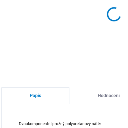
MOŽ
Poly
DETA
Popis
Hodnocení
Dvoukomponentní pružný polyuretanový nátěr