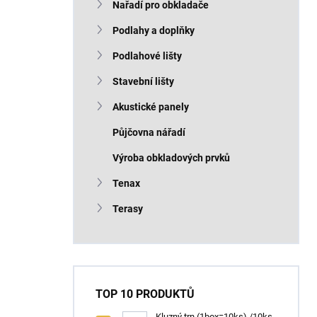
Nařadí pro obkladače
Podlahy a doplňky
Podlahové lišty
Stavební lišty
Akustické panely
Půjčovna nářadí
Výroba obkladových prvků
Tenax
Terasy
TOP 10 PRODUKTŮ
Kluzný trn (1box=10ks) /10ks