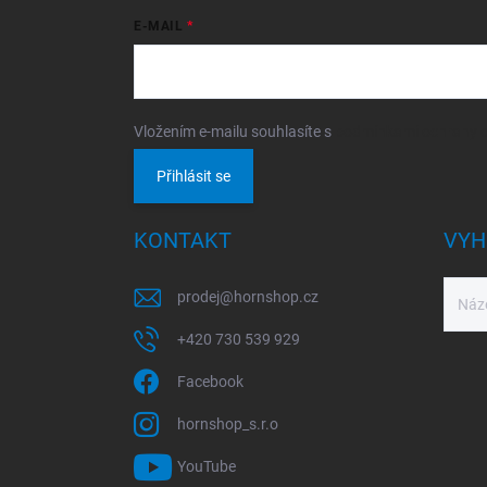
E-MAIL
Vložením e-mailu souhlasíte s
podmínkami ochrany o
Přihlásit se
KONTAKT
VYH
prodej
@
hornshop.cz
+420 730 539 929
Facebook
hornshop_s.r.o
YouTube