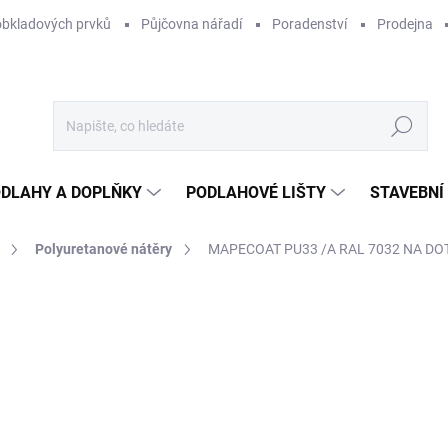
obkladových prvků
Půjčovna nářadí
Poradenství
Prodejna
Hledat
DLAHY A DOPLŇKY
PODLAHOVÉ LIŠTY
STAVEBNÍ
Polyuretanové nátěry
MAPECOAT PU33 /A RAL 7032 NA DO
Neohodnoceno
Podrobnosti hodnocení
ZNAČKA:
MAPEI
77
544
Měr
13 7
cena
NA