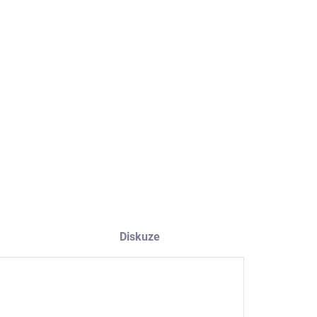
NOSTI DORUČENÍ
−
+
Přidat do košíku
uretanový nátěr
ILNÍ INFORMACE
ZEPTAT SE
HLÍDAT
Diskuze