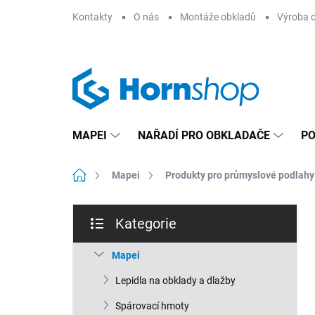
Přejít
Kontakty
O nás
Montáže obkladů
Výroba 
na
obsah
MAPEI
NAŘADÍ PRO OBKLADAČE
PO
Domů
Mapei
Produkty pro průmyslové podlahy
P
Kategorie
o
Přeskočit
s
kategorie
t
Mapei
r
Lepidla na obklady a dlažby
a
n
Spárovací hmoty