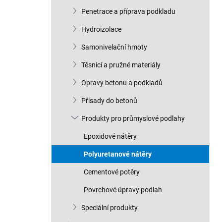
n
Penetrace a příprava podkladu
í
p
Hydroizolace
a
n
Samonivelační hmoty
e
Těsnicí a pružné materiály
l
Opravy betonu a podkladů
Přísady do betonů
Produkty pro průmyslové podlahy
Epoxidové nátěry
Polyuretanové nátěry
Cementové potěry
Povrchové úpravy podlah
Speciální produkty