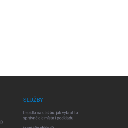
SLUŽBY
Lepidlo na dlažbu: jak vybrat to
správné dle místa i podkladu
jů