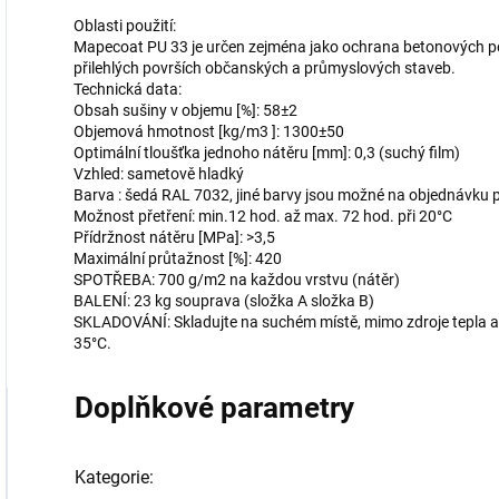
Oblasti použití:
Mapecoat PU 33 je určen zejména jako ochrana betonových p
přilehlých površích občanských a průmyslových staveb.
Technická data:
Obsah sušiny v objemu [%]: 58±2
Objemová hmotnost [kg/m3 ]: 1300±50
Optimální tloušťka jednoho nátěru [mm]: 0,3 (suchý film)
Vzhled: sametově hladký
Barva : šedá RAL 7032, jiné barvy jsou možné na objednávku 
Možnost přetření: min.12 hod. až max. 72 hod. při 20°C
Přídržnost nátěru [MPa]: >3,5
Maximální průtažnost [%]: 420
SPOTŘEBA: 700 g/m2 na každou vrstvu (nátěr)
BALENÍ: 23 kg souprava (složka A složka B)
SKLADOVÁNÍ: Skladujte na suchém místě, mimo zdroje tepla a o
35°C.
Doplňkové parametry
Kategorie
: