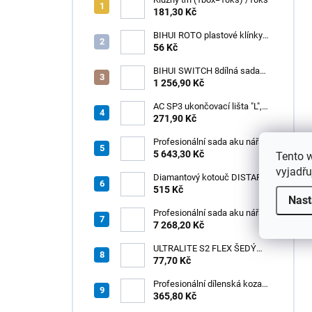
181,30 Kč
BIHUI ROTO plastové klínky
1–13 mm – balení 50 ks
56 Kč
BIHUI SWITCH 8dílná sada
zubových hladítek INOX –
1 256,90 Kč
výměnná rukojeť v praktickém
boxu
AC SP3 ukončovací lišta "L",
PREMIUM, hliník elox titan, v:
271,90 Kč
8 mm, d: 2,5 m
Profesionální sada aku nářadí
3v1 HÖGERT
5 643,30 Kč
Tento 
vyjadřu
Diamantový kotouč DISTAR
GREEN CUT
515 Kč
Nast
115x1,2/1,0x8x22,23 + PAD
Z60
Profesionální sada aku nářadí
3v1 20V HÖGERT
7 268,20 Kč
ULTRALITE S2 FLEX ŠEDÝ
/15kg
77,70 Kč
Profesionální dílenská koza
HÖGERT HT7G550
365,80 Kč