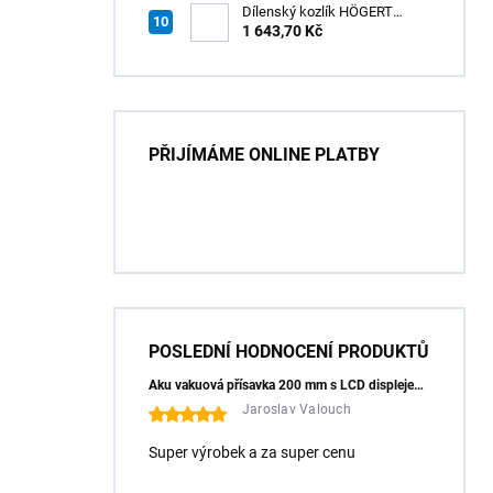
Dílenský kozlík HÖGERT
HT7G551
1 643,70 Kč
PŘIJÍMÁME ONLINE PLATBY
POSLEDNÍ HODNOCENÍ PRODUKTŮ
Aku vakuová přísavka 200 mm s LCD displejem (150 kg) - HÖGERT HT3B355
Jaroslav Valouch
Super výrobek a za super cenu