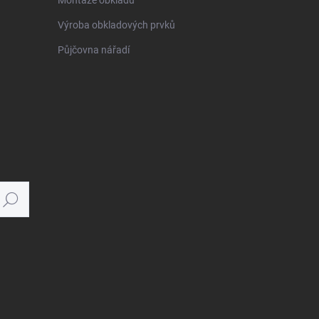
Montáže obkladů
Výroba obkladových prvků
Půjčovna nářadí
Hledat