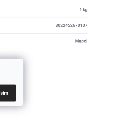
1 kg
8022452670107
Mapei
asím