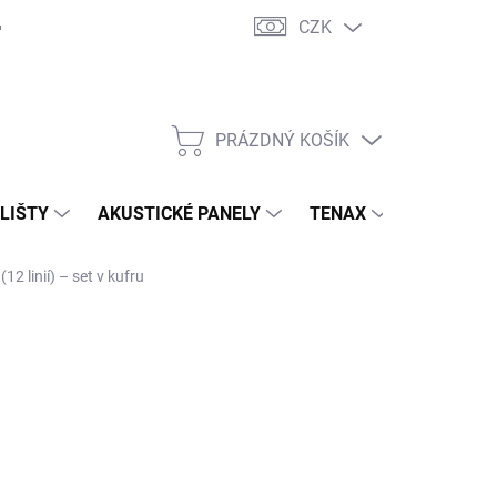
CZK
PRÁZDNÝ KOŠÍK
NÁKUPNÍ
KOŠÍK
 LIŠTY
AKUSTICKÉ PANELY
TENAX
TERASY
2 linií) – set v kufru
 693 Kč
/ ks
31,40 Kč bez DPH
ná
LADEM
(1 KS)