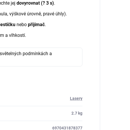
echte jej
dovyrovnat (? 3 s)
.
ula, výškové úrovně, pravé úhly).
destičku
nebo
přijímač
.
m a vlhkostí.
na světelných podmínkách a
Lasery
2.7 kg
6970431878377