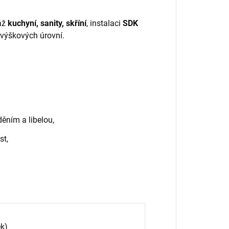
áž
kuchyní, sanity, skříní
, instalaci
SDK
 výškových úrovní.
ním a libelou,
st,
ek)