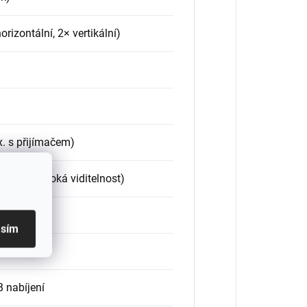
horizontální, 2× vertikální)
. s přijímačem)
prsek, vysoká viditelnost)
í voda)
asím
B nabíjení