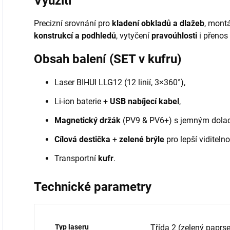
Využití
Precizní srovnání pro
kladení obkladů a dlažeb
, mont
konstrukcí a podhledů
, vytyčení
pravoúhlosti
i přenos
Obsah balení (SET v kufru)
Laser BIHUI LLG12 (12 linií, 3×360°),
Li-ion baterie +
USB nabíjecí kabel
,
Magnetický držák
(PV9 & PV6+) s jemným doladě
Cílová destička
+
zelené brýle
pro lepší viditelno
Transportní
kufr
.
Technické parametry
Typ laseru
Třída 2 (zelený paprs