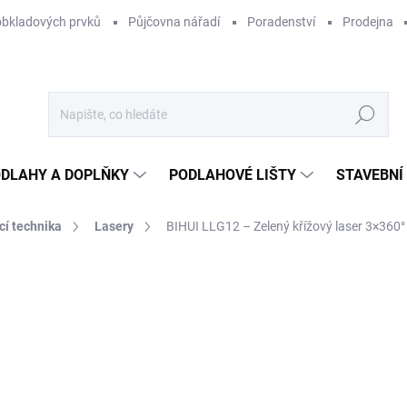
obkladových prvků
Půjčovna nářadí
Poradenství
Prodejna
Hledat
DLAHY A DOPLŇKY
PODLAHOVÉ LIŠTY
STAVEBNÍ
cí technika
Lasery
BIHUI LLG12 – Zelený křížový laser 3×360° (1
Neohodnoceno
Podrobnosti hodnocení
ZNAČKA:
BIHUI
TIP
6
5 5
Měr
SK