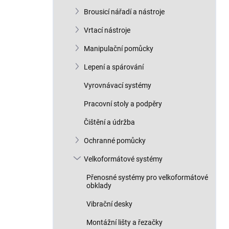
n
Brousicí nářadí a nástroje
í
p
Vrtací nástroje
a
n
Manipulační pomůcky
e
Lepení a spárování
l
Vyrovnávací systémy
Pracovní stoly a podpěry
Čištění a údržba
Ochranné pomůcky
Velkoformátové systémy
Přenosné systémy pro velkoformátové
obklady
Vibrační desky
Montážní lišty a řezačky