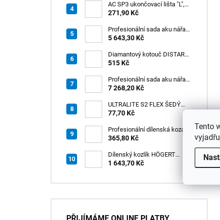
boxu
AC SP3 ukončovací lišta "L",
PREMIUM, hliník elox titan, v:
271,90 Kč
8 mm, d: 2,5 m
Profesionální sada aku nářadí
3v1 HÖGERT
5 643,30 Kč
Diamantový kotouč DISTAR
GREEN CUT
515 Kč
115x1,2/1,0x8x22,23 + PAD
Z60
Profesionální sada aku nářadí
3v1 20V HÖGERT
7 268,20 Kč
ULTRALITE S2 FLEX ŠEDÝ
/15kg
77,70 Kč
Tento 
Profesionální dílenská koza
vyjadřu
HÖGERT HT7G550
365,80 Kč
Dílenský kozlík HÖGERT
Nast
HT7G551
1 643,70 Kč
PŘIJÍMÁME ONLINE PLATBY