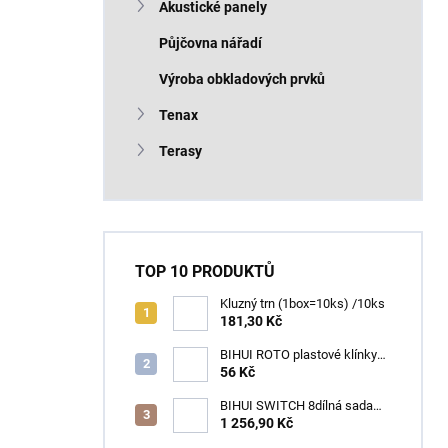
Akustické panely
Půjčovna nářadí
Výroba obkladových prvků
Tenax
Terasy
TOP 10 PRODUKTŮ
Kluzný trn (1box=10ks) /10ks
181,30 Kč
BIHUI ROTO plastové klínky
1–13 mm – balení 50 ks
56 Kč
BIHUI SWITCH 8dílná sada
zubových hladítek INOX –
1 256,90 Kč
výměnná rukojeť v praktickém