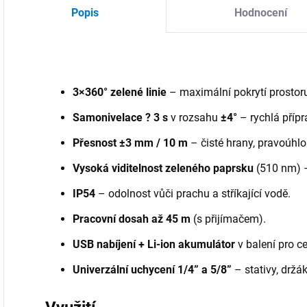
Popis
Hodnocení
3×360° zelené linie
– maximální pokrytí prostoru
Samonivelace ? 3 s
v rozsahu
±4°
– rychlá přípr
Přesnost ±3 mm / 10 m
– čisté hrany, pravoúhlos
Vysoká viditelnost zeleného paprsku
(510 nm) –
IP54
– odolnost vůči prachu a stříkající vodě.
Pracovní dosah až 45 m
(s přijímačem).
USB nabíjení + Li-ion akumulátor
v balení pro c
Univerzální uchycení 1/4” a 5/8”
– stativy, držá