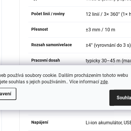
Počet linií / roviny
12 linií / 3× 360° (1× 
Přesnost
±3 mm / 10 m
Rozsah samonivelace
±4° (vyrovnání do 3 s)
Pracovní dosah
typicky 30–45 m (max
web používá soubory cookie. Dalším procházením tohoto webu
Vlnová délka
cca 510 nm (zelený pa
jete souhlas s jejich používáním.. Více informací
zde
.
Krytí
IP54 (prach / stříkajíc
avení
Souhl
Provozní teplota
-10 až +50 °C
Napájení
Li-ion akumulátor, US