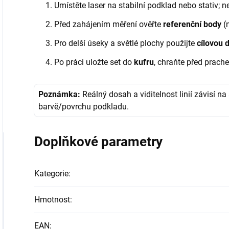
Umístěte laser na stabilní podklad nebo stativ; n
Před zahájením měření ověřte
referenční body
(n
Pro delší úseky a světlé plochy použijte
cílovou 
Po práci uložte set do
kufru
, chraňte před prache
Poznámka:
Reálný dosah a viditelnost linií závisí 
barvě/povrchu podkladu.
Doplňkové parametry
Kategorie
:
Hmotnost
:
EAN
: