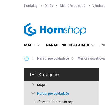
Přejít
Kontakty
O nás
Montáže obkladů
Výroba 
na
obsah
MAPEI
NAŘADÍ PRO OBKLADAČE
PO
Domů
Nařadí pro obkladače
Měřící a osvětlova
P
Kategorie
o
Přeskočit
s
kategorie
t
Mapei
r
Nařadí pro obkladače
a
n
Řezací nářadí a nástroje