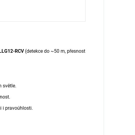
 LLG12-RCV
(detekce do ~50 m, přesnost
m světle.
enost.
 i pravoúhlosti.