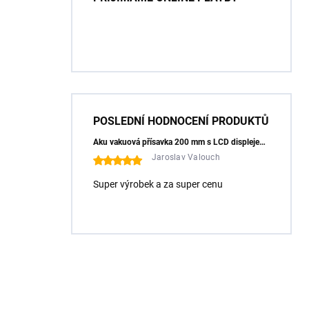
POSLEDNÍ HODNOCENÍ PRODUKTŮ
Aku vakuová přísavka 200 mm s LCD displejem (150 kg) - HÖGERT HT3B355
Jaroslav Valouch
Super výrobek a za super cenu