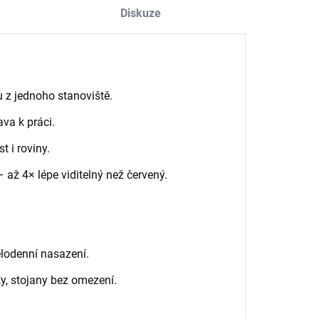
Diskuze
 z jednoho stanoviště.
ava k práci.
t i roviny.
 až 4× lépe viditelný než červený.
elodenní nasazení.
ky, stojany bez omezení.