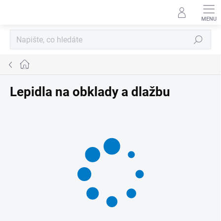
Přejít
na
obsah
Hledat
Domů
Lepidla na obklady a dlažbu