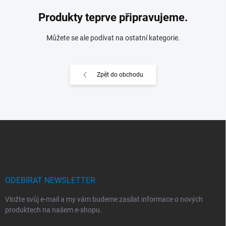
Produkty teprve připravujeme.
Můžete se ale podívat na ostatní kategorie.
Zpět do obchodu
Z
á
p
a
t
í
ODEBÍRAT NEWSLETTER
Vložte svůj e-mail a my vám budeme zasílat informace o nových
produktech na našem e-shopu.