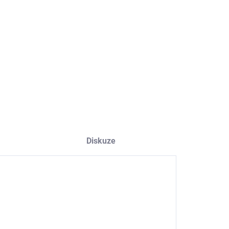
−
+
Přidat do košíku
ZEPTAT SE
HLÍDAT
Diskuze