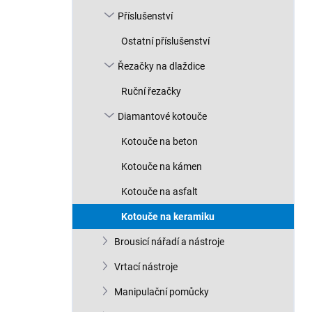
n
Příslušenství
í
p
Ostatní příslušenství
a
n
Řezačky na dlaždice
e
Ruční řezačky
l
Diamantové kotouče
Kotouče na beton
Kotouče na kámen
Kotouče na asfalt
Kotouče na keramiku
Brousicí nářadí a nástroje
Vrtací nástroje
Manipulační pomůcky