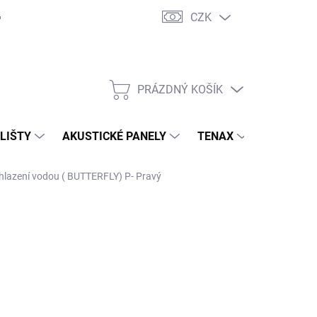
CZK
PRÁZDNÝ KOŠÍK
NÁKUPNÍ
KOŠÍK
 LIŠTY
AKUSTICKÉ PANELY
TENAX
TERASY
chlazení vodou ( BUTTERFLY) P- Pravý
91,40 Kč
/ ks
,47 Kč bez DPH
ná
 OBJEDNÁVKU
:
NOSTI DORUČENÍ