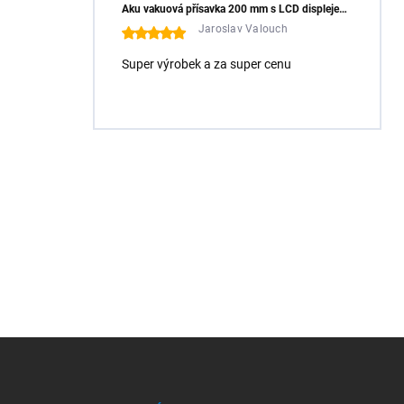
Aku vakuová přísavka 200 mm s LCD displejem (150 kg) - HÖGERT HT3B355
Jaroslav Valouch
Super výrobek a za super cenu
Z
á
p