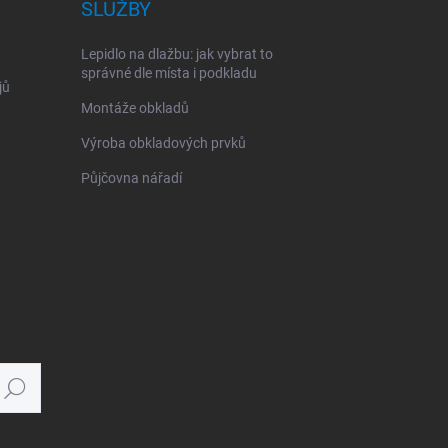
SLUŽBY
Lepidlo na dlažbu: jak vybrat to
správné dle místa i podkladu
jů
Montáže obkladů
Výroba obkladových prvků
Půjčovna nářadí
Hledat