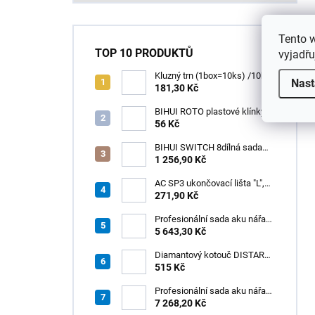
Tento 
TOP 10 PRODUKTŮ
vyjadřu
Kluzný trn (1box=10ks) /10ks
Nast
181,30 Kč
BIHUI ROTO plastové klínky
1–13 mm – balení 50 ks
56 Kč
BIHUI SWITCH 8dílná sada
zubových hladítek INOX –
1 256,90 Kč
výměnná rukojeť v praktickém
boxu
AC SP3 ukončovací lišta "L",
PREMIUM, hliník elox titan, v:
271,90 Kč
8 mm, d: 2,5 m
Profesionální sada aku nářadí
3v1 HÖGERT
5 643,30 Kč
Diamantový kotouč DISTAR
GREEN CUT
515 Kč
115x1,2/1,0x8x22,23 + PAD
Z60
Profesionální sada aku nářadí
3v1 20V HÖGERT
7 268,20 Kč