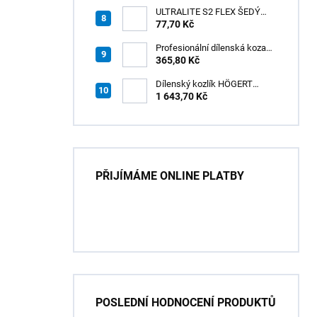
ULTRALITE S2 FLEX ŠEDÝ
/15kg
77,70 Kč
Profesionální dílenská koza
HÖGERT HT7G550
365,80 Kč
Dílenský kozlík HÖGERT
HT7G551
1 643,70 Kč
PŘIJÍMÁME ONLINE PLATBY
POSLEDNÍ HODNOCENÍ PRODUKTŮ