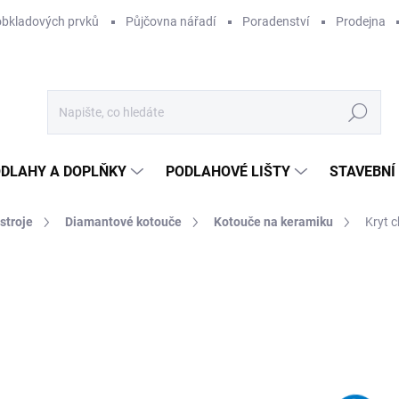
obkladových prvků
Půjčovna nářadí
Poradenství
Prodejna
Hledat
DLAHY A DOPLŇKY
PODLAHOVÉ LIŠTY
STAVEBNÍ
stroje
Diamantové kotouče
Kotouče na keramiku
Kryt 
Neohodnoceno
Podrobnosti hodnocení
ZNAČKA:
PROXXON
3
323
Měr
NA
cena
MOŽ