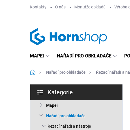
Přejít
Kontakty
O nás
Montáže obkladů
Výroba 
na
obsah
MAPEI
NAŘADÍ PRO OBKLADAČE
PO
Domů
Nařadí pro obkladače
Řezací nářadí a ná
P
Kategorie
o
Přeskočit
s
kategorie
t
Mapei
r
Nařadí pro obkladače
a
n
Řezací nářadí a nástroje