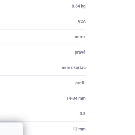
0.64 kg
V2A
nerez
pravá
nerez kartáč
profil
14-34 mm
0.8
13 mm