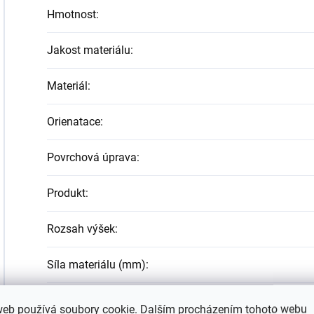
Hmotnost
:
Jakost materiálu
:
Materiál
:
Orienatace
:
Povrchová úprava
:
Produkt
:
Rozsah výšek
:
Síla materiálu (mm)
:
Šířka
:
web používá soubory cookie. Dalším procházením tohoto webu