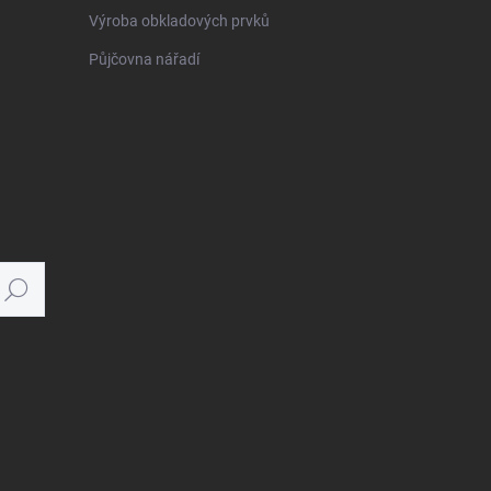
Výroba obkladových prvků
Půjčovna nářadí
Hledat