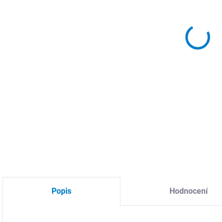
DO:
11.
MOŽ
DETA
Popis
Hodnocení