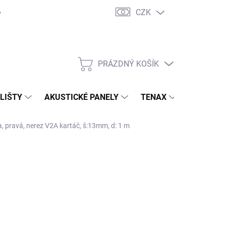
CZK
PRÁZDNÝ KOŠÍK
NÁKUPNÍ
KOŠÍK
 LIŠTY
AKUSTICKÉ PANELY
TENAX
TERASY
a, pravá, nerez V2A kartáč, š:13mm, d: 1 m
 S.R.O.
 331 Kč
/ ks
00 Kč bez DPH
ná
ADEM ( EXTERNÍ SKLAD )
(10 KS)
:
EME DORUČIT