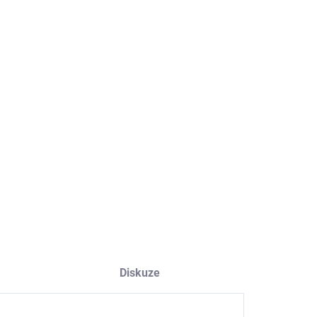
8.2026
NOSTI DORUČENÍ
−
+
Přidat do košíku
ILNÍ INFORMACE
ZEPTAT SE
HLÍDAT
Diskuze