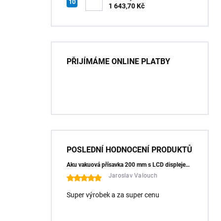
HT7G551
1 643,70 Kč
PŘIJÍMÁME ONLINE PLATBY
POSLEDNÍ HODNOCENÍ PRODUKTŮ
Aku vakuová přísavka 200 mm s LCD displejem (150 kg) - HÖGERT HT3B355
Jaroslav Valouch
Super výrobek a za super cenu