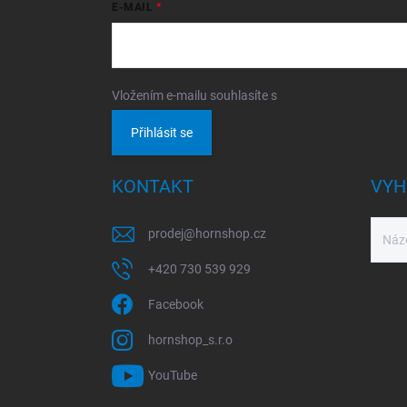
E-MAIL
Vložením e-mailu souhlasíte s
podmínkami ochrany o
Přihlásit se
KONTAKT
VYH
prodej
@
hornshop.cz
+420 730 539 929
Facebook
hornshop_s.r.o
YouTube