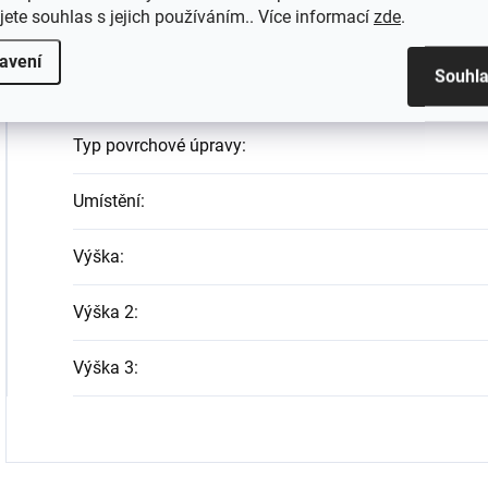
jete souhlas s jejich používáním.. Více informací
zde
.
Tvar
:
avení
Souhl
Typ
:
Typ povrchové úpravy
:
Umístění
:
Výška
:
Výška 2
:
Výška 3
: