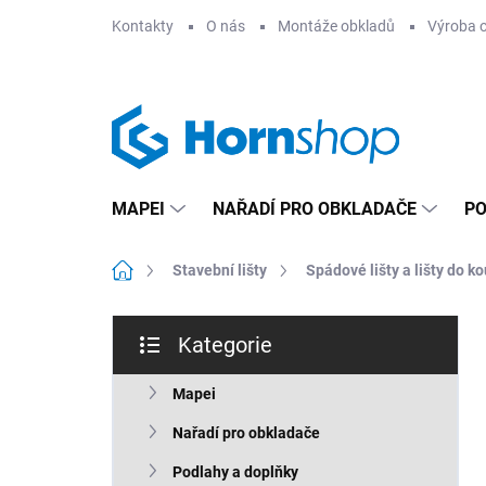
Přejít
Kontakty
O nás
Montáže obkladů
Výroba 
na
obsah
MAPEI
NAŘADÍ PRO OBKLADAČE
PO
Domů
Stavební lišty
Spádové lišty a lišty do k
P
Kategorie
o
Přeskočit
s
kategorie
t
Mapei
r
Nařadí pro obkladače
a
n
Podlahy a doplňky