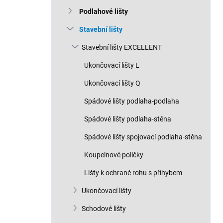
n
Podlahové lišty
í
p
Stavební lišty
a
n
Stavební lišty EXCELLENT
e
Ukončovací lišty L
l
Ukončovací lišty Q
Spádové lišty podlaha-podlaha
Spádové lišty podlaha-stěna
Spádové lišty spojovací podlaha-stěna
Koupelnové poličky
Lišty k ochraně rohu s příhybem
Ukončovací lišty
Schodové lišty