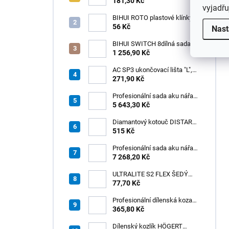
181,30 Kč
vyjadřu
BIHUI ROTO plastové klínky
1–13 mm – balení 50 ks
56 Kč
Nast
BIHUI SWITCH 8dílná sada
zubových hladítek INOX –
1 256,90 Kč
výměnná rukojeť v praktickém
boxu
AC SP3 ukončovací lišta "L",
PREMIUM, hliník elox titan, v:
271,90 Kč
8 mm, d: 2,5 m
Profesionální sada aku nářadí
3v1 HÖGERT
5 643,30 Kč
Diamantový kotouč DISTAR
GREEN CUT
515 Kč
115x1,2/1,0x8x22,23 + PAD
Z60
Profesionální sada aku nářadí
3v1 20V HÖGERT
7 268,20 Kč
ULTRALITE S2 FLEX ŠEDÝ
/15kg
77,70 Kč
Profesionální dílenská koza
HÖGERT HT7G550
365,80 Kč
Dílenský kozlík HÖGERT