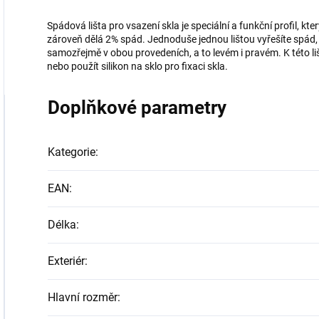
Spádová lišta pro vsazení skla je speciální a funkční profil, kte
zároveň dělá 2% spád. Jednoduše jednou lištou vyřešíte spád, fix
samozřejmě v obou provedeních, a to levém i pravém. K této 
nebo použít silikon na sklo pro fixaci skla.
Doplňkové parametry
Kategorie
:
EAN
:
Délka
:
Exteriér
:
Hlavní rozměr
: