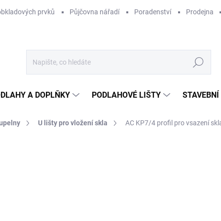
obkladových prvků
Půjčovna nářadí
Poradenství
Prodejna
Hledat
DLAHY A DOPLŇKY
PODLAHOVÉ LIŠTY
STAVEBNÍ
oupelny
U lišty pro vložení skla
AC KP7/4 profil pro vsazení skl
Neohodnoceno
Podrobnosti hodnocení
ZNAČKA:
ACARA PRAHA
1
1 1
Měr
SKL
cena
MŮŽ