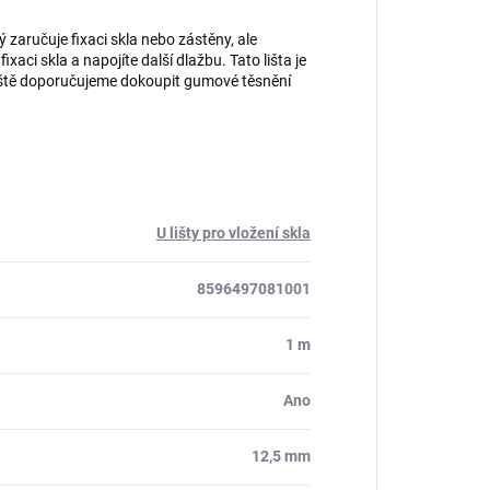
rý zaručuje fixaci skla nebo zástěny, ale
aci skla a napojíte další dlažbu. Tato lišta je
liště doporučujeme dokoupit gumové těsnění
U lišty pro vložení skla
8596497081001
1 m
Ano
12,5 mm