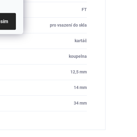
FT
asím
pro vsazení do skla
kartáč
koupelna
12,5 mm
14 mm
34 mm