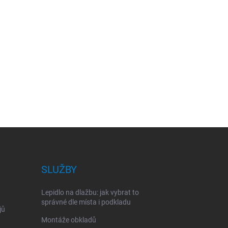
SLUŽBY
Lepidlo na dlažbu: jak vybrat to
správné dle místa i podkladu
jů
Montáže obkladů