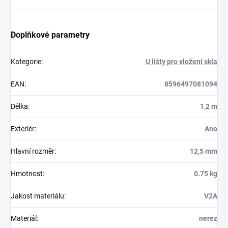
Doplňkové parametry
Kategorie
:
U lišty pro vložení skla
EAN
:
8596497081094
Délka
:
1,2 m
Exteriér
:
Ano
Hlavní rozměr
:
12,5 mm
Hmotnost
:
0.75 kg
Jakost materiálu
:
V2A
Materiál
:
nerez