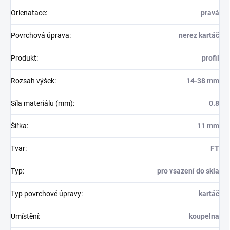
Orienatace
:
pravá
Povrchová úprava
:
nerez kartáč
Produkt
:
profil
Rozsah výšek
:
14-38 mm
Síla materiálu (mm)
:
0.8
Šířka
:
11 mm
Tvar
:
FT
Typ
:
pro vsazení do skla
Typ povrchové úpravy
:
kartáč
Umístění
:
koupelna