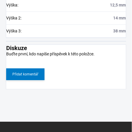
Výška
:
12,5 mm
Výška 2
:
14 mm
Výška 3
:
38 mm
Diskuze
Buďte první, kdo napíše příspěvek k této položce.
Přidat komentář
Z
á