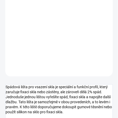
cena:
MŮŽEME
DORUČIT DO:
7.8.2026
MOŽNOSTI
DORUČENÍ
−
+
Přidat do košíku
DETAILNÍ INFORMACE
ZEPTAT SE
HLÍDAT
Spádová lišta pro vsazení skla je speciální a funkční profil, který
zaručuje fixaci skla nebo zástěny, ale zároveň dělá 2% spád.
Jednoduše jednou lištou vyřešíte spád, fixaci skla a napojíte další
dlažbu. Tato lišta je samozřejmě v obou provedeních, a to levém i
pravém. K této liště doporučujeme dokoupit gumové těsnění nebo
použít silikon na sklo pro fixaci skla.