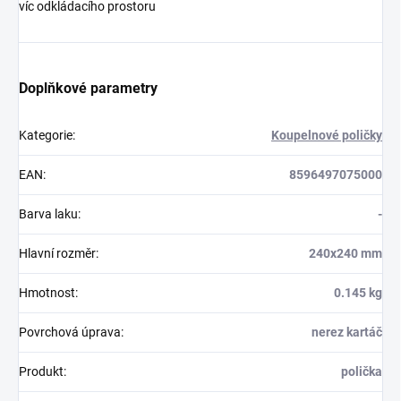
víc odkládacího prostoru
Doplňkové parametry
Kategorie
:
Koupelnové poličky
EAN
:
8596497075000
Barva laku
:
-
Hlavní rozměr
:
240x240 mm
Hmotnost
:
0.145 kg
Povrchová úprava
:
nerez kartáč
Produkt
:
polička