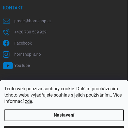
KONTAKT
prodej
@
hornshop.cz
+420 730 539 929
Facebook
hornshop_s.r.o
YouTube
VYHLEDÁVÁNÍ
Tento web používá soubory cookie. Dalším procházením
tohoto webu vyjadřujete souhlas s jejich používáním.. Více
Hledat
informací
zde
.
Nastavení
Copyright 2026
Hornshop
. Všechna práva vyhrazena.
Upravit nastavení