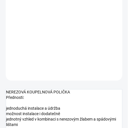
cena:
MŮŽEME
DORUČIT DO:
11.8.2026
MOŽNOSTI
DORUČENÍ
−
+
Přidat do košíku
DETAILNÍ INFORMACE
ZEPTAT SE
HLÍDAT
NEREZOVÁ KOUPELNOVÁ POLIČKA
Přednosti:
jednoduchá instalace a údržba
možnost instalace i dodatečně
jednotný vzhled v kombinaci s nerezovým žlabem a spádovými
lištami