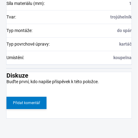
Síla materiálu (mm)
:
1
Tvar
:
trojúhelník
Typ montáže
:
do spár
Typ povrchové úpravy
:
kartáč
Umístění
:
koupelna
Diskuze
Buďte první, kdo napíše příspěvek k této položce.
Přidat komentář