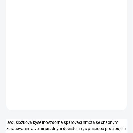
MOŽNOSTI
DORUČENÍ
−
+
Přidat do košíku
Mapei Kerapoxy CQ
je dvousložková epoxidová spárovací
hmota, která spojuje
vysokou chemickou odolnost
,
hygieničnost
a
snadnou údržbu
. Ideální pro bazény,
kuchyně, koupelny a náročné průmyslové prostory. Zajišťuje
trvanlivé a estetické spáry i v náročných podmínkách. Ideální
pro bazény, kuchyně, koupelny a náročné průmyslové prostory.
Zajišťuje trvanlivé a este Ideáln
DETAILNÍ INFORMACE
ZEPTAT SE
HLÍDAT
Dvousložková kyselinovzdorná spárovací hmota se snadným
zpracováním a velmi snadným dočištěním, s přísadou proti bujení