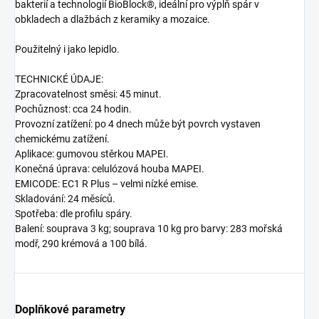
bakterií a technologií BioBlock®, ideální pro výplň spár v
obkladech a dlažbách z keramiky a mozaice.
Použitelný i jako lepidlo.
TECHNICKÉ ÚDAJE:
Zpracovatelnost směsi: 45 minut.
Pochůznost: cca 24 hodin.
Provozní zatížení: po 4 dnech může být povrch vystaven
chemickému zatížení.
Aplikace: gumovou stěrkou MAPEI.
Konečná úprava: celulózová houba MAPEI.
EMICODE: EC1 R Plus – velmi nízké emise.
Skladování: 24 měsíců.
Spotřeba: dle profilu spáry.
Balení: souprava 3 kg; souprava 10 kg pro barvy: 283 mořská
modř, 290 krémová a 100 bílá.
Doplňkové parametry