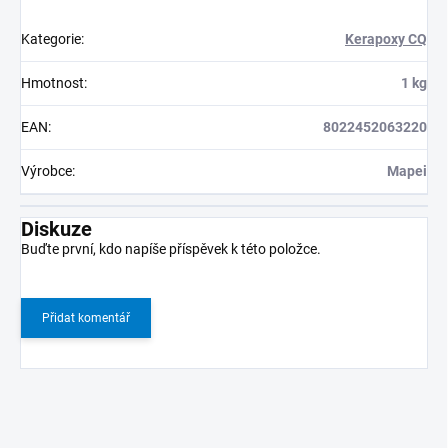
Kategorie
:
Kerapoxy CQ
Hmotnost
:
1 kg
EAN
:
8022452063220
Výrobce
:
Mapei
Diskuze
Buďte první, kdo napíše příspěvek k této položce.
Přidat komentář