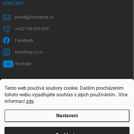
KONTAKT
prodej
@
hornshop.cz
+420 730 539 929
Facebook
hornshop_s.r.o
YouTube
VYHLEDÁVÁNÍ
Tento web používá soubory cookie. Dalším procházením
tohoto webu vyjadřujete souhlas s jejich používáním.. Více
Hledat
informací
zde
.
Nastavení
Copyright 2026
Hornshop
. Všechna práva vyhrazena.
Upravit nastavení
cookies