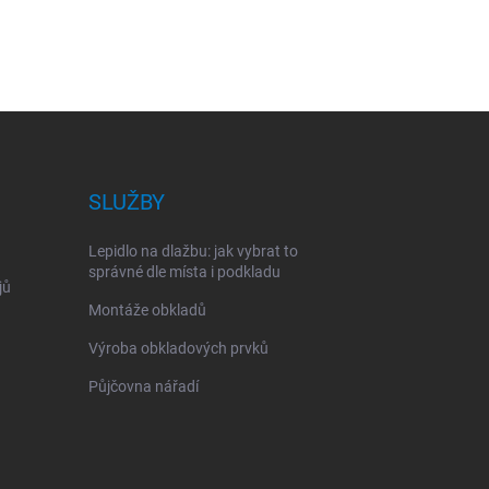
SLUŽBY
Lepidlo na dlažbu: jak vybrat to
správné dle místa i podkladu
jů
Montáže obkladů
Výroba obkladových prvků
Půjčovna nářadí