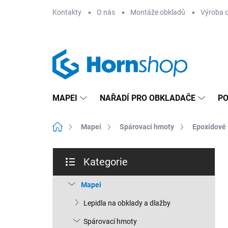
Přejít
Kontakty
O nás
Montáže obkladů
Výroba 
na
obsah
MAPEI
NAŘADÍ PRO OBKLADAČE
PO
Domů
Mapei
Spárovací hmoty
Epoxidové 
P
Kategorie
o
Přeskočit
s
kategorie
t
Mapei
r
Lepidla na obklady a dlažby
a
n
Spárovací hmoty