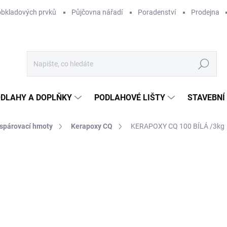
obkladových prvků
Půjčovna nářadí
Poradenství
Prodejna
Hledat
DLAHY A DOPLŇKY
PODLAHOVÉ LIŠTY
STAVEBNÍ
spárovací hmoty
Kerapoxy CQ
KERAPOXY CQ 100 BÍLÁ /3kg
Neohodnoceno
Podrobnosti hodnocení
ZNAČKA:
MAPEI
59
419
Měr
1 52
cena
NA