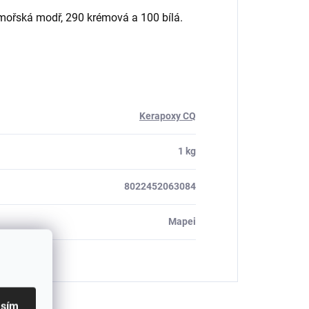
 mořská modř, 290 krémová a 100 bílá.
Kerapoxy CQ
1 kg
8022452063084
Mapei
asím