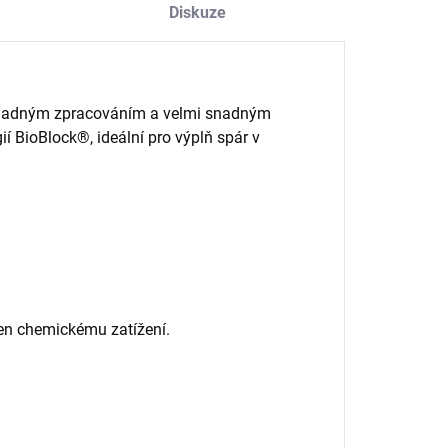
Diskuze
snadným zpracováním a velmi snadným
gií BioBlock®, ideální pro výplň spár v
ven chemickému zatížení.