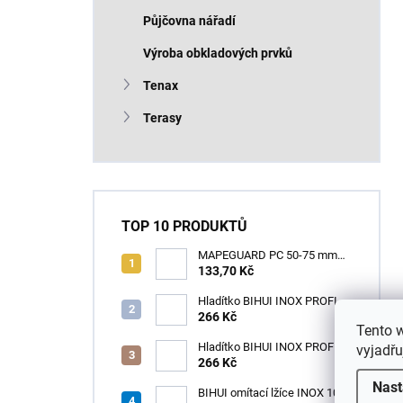
Půjčovna nářadí
Výroba obkladových prvků
Tenax
Terasy
TOP 10 PRODUKTŮ
MAPEGUARD PC 50-75 mm
(1box=25ks) /1ks
133,70 Kč
Hladítko BIHUI INOX PROFI
280 x 120 mm zub 12mm -
266 Kč
Tento 
měkká rukojeť
Hladítko BIHUI INOX PROFI
vyjadřu
280 x 120 mm zub 3,2mm -
266 Kč
měkká rukojeť
Nast
BIHUI omítací lžíce INOX 100