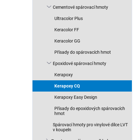
n
Cementové spárovací hmoty
í
p
Ultracolor Plus
a
n
Keracolor FF
e
Keracolor GG
l
Přísady do spárovacích hmot
Epoxidové spárovací hmoty
Kerapoxy
Kerapoxy CQ
Kerapoxy Easy Design
Přísady do epoxidových spárovacích
hmot
Spárovací hmoty pro vinylové dílce LVT
v koupeln