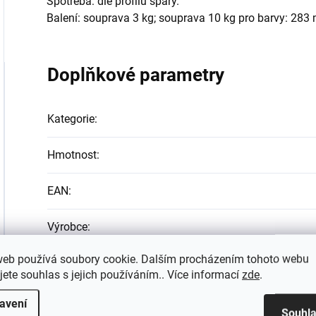
Spotřeba: dle profilu spáry.
Balení: souprava 3 kg; souprava 10 kg pro barvy: 283
Doplňkové parametry
Kategorie
:
Hmotnost
:
EAN
:
Výrobce
:
web používá soubory cookie. Dalším procházením tohoto webu
jete souhlas s jejich používáním.. Více informací
zde
.
avení
Souhl