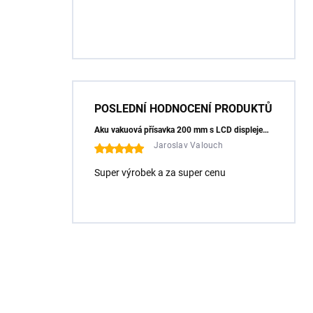
POSLEDNÍ HODNOCENÍ PRODUKTŮ
Aku vakuová přísavka 200 mm s LCD displejem (150 kg) - HÖGERT HT3B355
Jaroslav Valouch
Super výrobek a za super cenu