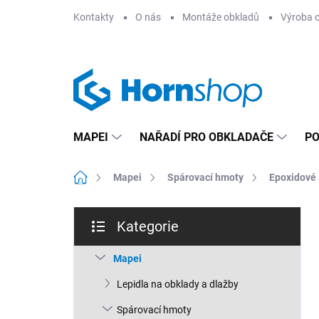
Přejít
Kontakty
O nás
Montáže obkladů
Výroba 
na
obsah
MAPEI
NAŘADÍ PRO OBKLADAČE
PO
Domů
Mapei
Spárovací hmoty
Epoxidové 
P
Kategorie
o
Přeskočit
s
kategorie
t
Mapei
r
Lepidla na obklady a dlažby
a
n
Spárovací hmoty