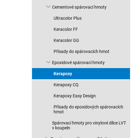
n
Cementové spárovací hmoty
í
p
Ultracolor Plus
a
n
Keracolor FF
e
Keracolor GG
l
Přísady do spárovacích hmot
Epoxidové spárovací hmoty
Kerapoxy
Kerapoxy CQ
Kerapoxy Easy Design
Přísady do epoxidových spárovacích
hmot
Spárovací hmoty pro vinylové dílce LVT
v koupeln