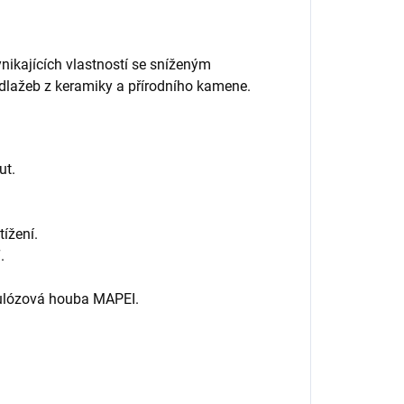
ikajících vlastností se sníženým
a dlažeb z keramiky a přírodního kamene
.
ut.
ížení.
.
lulózová houba MAPEI.