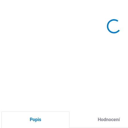
MOŽ
Map
a le
vla
prům
náro
DETA
Popis
Hodnocení