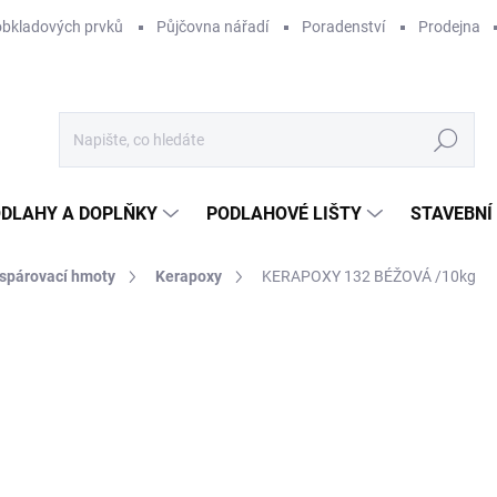
obkladových prvků
Půjčovna nářadí
Poradenství
Prodejna
Hledat
DLAHY A DOPLŇKY
PODLAHOVÉ LIŠTY
STAVEBNÍ
spárovací hmoty
Kerapoxy
KERAPOXY 132 BÉŽOVÁ /10kg
Neohodnoceno
Podrobnosti hodnocení
ZNAČKA:
MAPEI
4
303
Měr
3 67
cena
NA