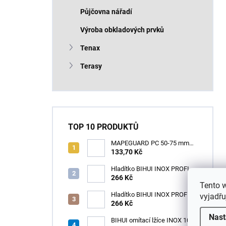
Půjčovna nářadí
Výroba obkladových prvků
Tenax
Terasy
TOP 10 PRODUKTŮ
MAPEGUARD PC 50-75 mm
(1box=25ks) /1ks
133,70 Kč
Hladítko BIHUI INOX PROFI
280 x 120 mm zub 12mm -
266 Kč
Tento 
měkká rukojeť
Hladítko BIHUI INOX PROFI
vyjadřu
280 x 120 mm zub 3,2mm -
266 Kč
měkká rukojeť
Nast
BIHUI omítací lžíce INOX 100