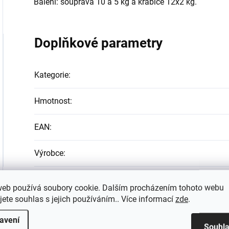
Balení: souprava 10 a 5 kg a krabice 12x2 kg.
Doplňkové parametry
Kategorie
:
Hmotnost
:
EAN
:
Výrobce
:
web používá soubory cookie. Dalším procházením tohoto webu
jete souhlas s jejich používáním.. Více informací
zde
.
avení
Souhl