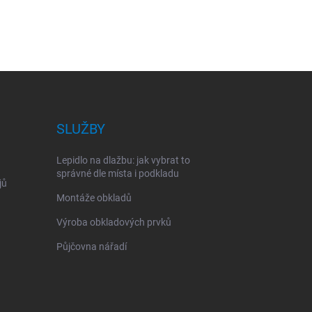
SLUŽBY
Lepidlo na dlažbu: jak vybrat to
správné dle místa i podkladu
jů
Montáže obkladů
Výroba obkladových prvků
Půjčovna nářadí