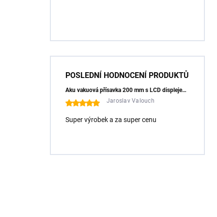
POSLEDNÍ HODNOCENÍ PRODUKTŮ
Aku vakuová přísavka 200 mm s LCD displejem (150 kg) - HÖGERT HT3B355
Jaroslav Valouch
Super výrobek a za super cenu