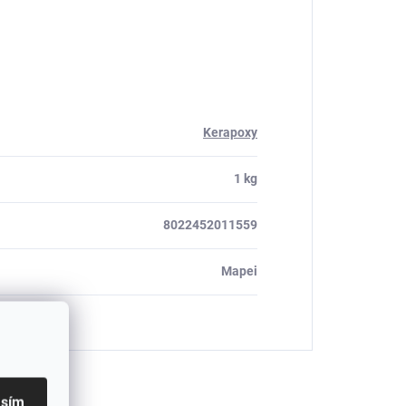
Kerapoxy
1 kg
8022452011559
Mapei
asím