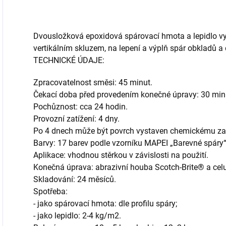
Dvousložková epoxidová spárovací hmota a lepidlo vyn
vertikálním skluzem, na lepení a výplň spár obkladů 
TECHNICKÉ ÚDAJE:
Zpracovatelnost směsi: 45 minut.
Čekací doba před provedením konečné úpravy: 30 min
Pochůznost: cca 24 hodin.
Provozní zatížení: 4 dny.
Po 4 dnech může být povrch vystaven chemickému zat
Barvy: 17 barev podle vzorníku MAPEI „Barevné spáry“
Aplikace: vhodnou stěrkou v závislosti na použití.
Konečná úprava: abrazivní houba Scotch-Brite® a ce
Skladování: 24 měsíců.
Spotřeba:
- jako spárovací hmota: dle profilu spáry;
- jako lepidlo: 2-4 kg/m2.