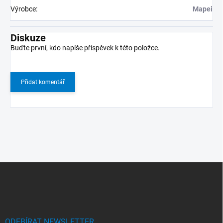
Výrobce
:
Mapei
Diskuze
Buďte první, kdo napíše příspěvek k této položce.
Přidat komentář
Z
á
p
a
t
í
ODEBÍRAT NEWSLETTER