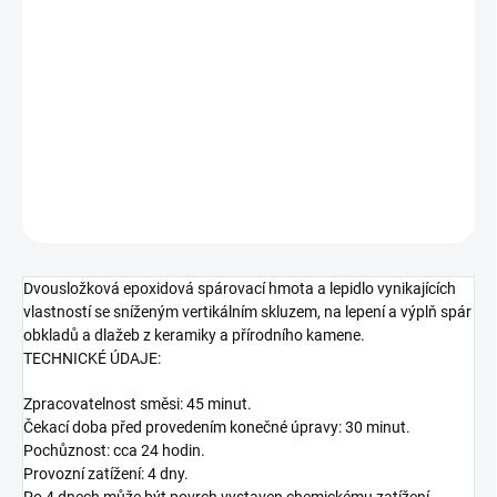
Mapei Kerapoxy
je dvousložková epoxidová spárovací hmota a
lepidlo s vynikající
chemickou odolností
a
hygienickými
vlastnostmi
. Ideální pro bazény, kuchyně, koupelny i
průmyslové prostory. Zajišťuje trvanlivé a estetické spáry i v
náročných podmínkách.
DETAILNÍ INFORMACE
ZEPTAT SE
HLÍDAT
Dvousložková epoxidová spárovací hmota a lepidlo vynikajících
vlastností se sníženým vertikálním skluzem, na lepení a výplň spár
obkladů a dlažeb z keramiky a přírodního kamene
.
TECHNICKÉ ÚDAJE:
Zpracovatelnost směsi: 45 minut.
Čekací doba před provedením konečné úpravy: 30 minut.
Pochůznost: cca 24 hodin.
Provozní zatížení: 4 dny.