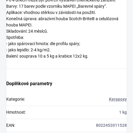
Po 4 dnech může být povrch vystaven chemickému zatížení.
Barvy: 17 barev podle vzorníku MAPEI „Barevné spáry“.
Aplikace: vhodnou stěrkou v závislosti na použití.
Konečná úprava: abrazivní houba Scotch-Brite® a celulózová
houba MAPEI.
Skladování: 24 měsíců.
Spotřeba:
- jako spárovací hmota: dle profilu spáry;
- jako lepidlo: 2-4 kg/m2.
Balení: souprava 10 a 5 kg a krabice 12x2 kg.
Doplňkové parametry
Kategorie
:
Kerapoxy
Hmotnost
:
1 kg
EAN
:
8022452011528