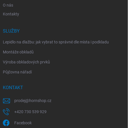
O nás
Kontakty
SLUŽBY
Lepidlo na dlažbu: jak vybrat to správné dle místa i podkladu
Montáže obkladů
Výroba obkladových prvků
Půjčovna nářadí
KONTAKT
prodej
@
hornshop.cz
+420 730 539 929
Facebook