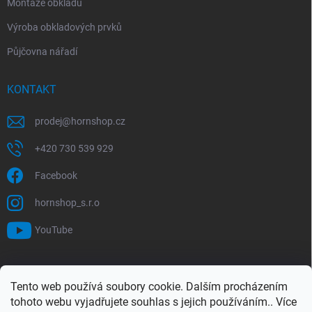
Montáže obkladů
Výroba obkladových prvků
Půjčovna nářadí
KONTAKT
prodej
@
hornshop.cz
+420 730 539 929
Facebook
hornshop_s.r.o
YouTube
VYHLEDÁVÁNÍ
Tento web používá soubory cookie. Dalším procházením
tohoto webu vyjadřujete souhlas s jejich používáním.. Více
Hledat