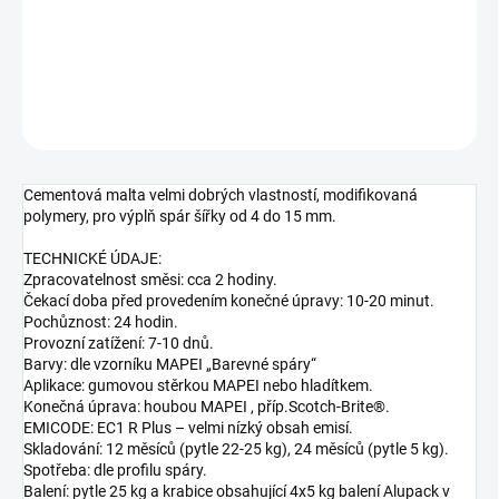
Hmota spárovací cementová
DETAILNÍ INFORMACE
ZEPTAT SE
HLÍDAT
Cementová malta velmi dobrých vlastností, modifikovaná
polymery, pro výplň spár šířky od 4 do 15 mm.
TECHNICKÉ ÚDAJE:
Zpracovatelnost směsi: cca 2 hodiny.
Čekací doba před provedením konečné úpravy: 10-20 minut.
Pochůznost: 24 hodin.
Provozní zatížení: 7-10 dnů.
Barvy: dle vzorníku MAPEI „Barevné spáry“
Aplikace: gumovou stěrkou MAPEI nebo hladítkem.
Konečná úprava: houbou MAPEI , příp.Scotch-Brite®.
EMICODE: EC1 R Plus – velmi nízký obsah emisí.
Skladování: 12 měsíců (pytle 22-25 kg), 24 měsíců (pytle 5 kg).
Spotřeba: dle profilu spáry.
Balení: pytle 25 kg a krabice obsahující 4x5 kg balení Alupack v