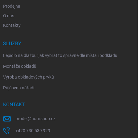
Prodejna
O nás
Kontakty
SLUŽBY
Lepidlo na dlažbu: jak vybrat to správné dle místa i podkladu
Montáže obkladů
Výroba obkladových prvků
Půjčovna nářadí
KONTAKT
prodej
@
hornshop.cz
+420 730 539 929