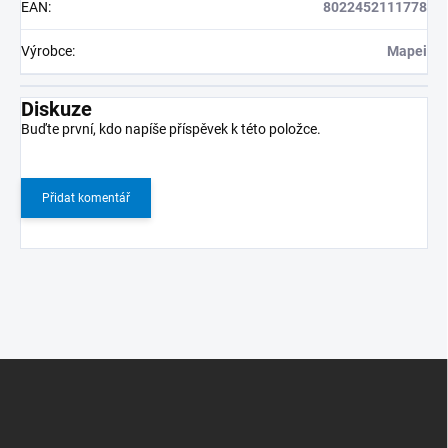
EAN
:
8022452111778
Výrobce
:
Mapei
Diskuze
Buďte první, kdo napíše příspěvek k této položce.
Přidat komentář
Z
á
p
a