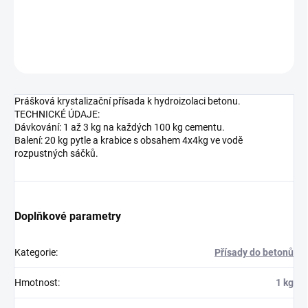
DETAILNÍ INFORMACE
ZEPTAT SE
HLÍDAT
Prášková krystalizační přísada k hydroizolaci betonu.
TECHNICKÉ ÚDAJE:
Dávkování: 1 až 3 kg na každých 100 kg cementu.
Balení: 20 kg pytle a krabice s obsahem 4x4kg ve vodě
rozpustných sáčků.
Doplňkové parametry
Kategorie
:
Přísady do betonů
Hmotnost
:
1 kg