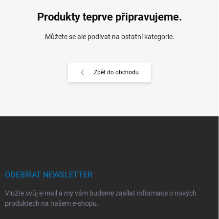
Produkty teprve připravujeme.
Můžete se ale podívat na ostatní kategorie.
Zpět do obchodu
Z
á
p
a
t
í
ODEBÍRAT NEWSLETTER
Vložte svůj e-mail a my vám budeme zasílat informace o nových
produktech na našem e-shopu.