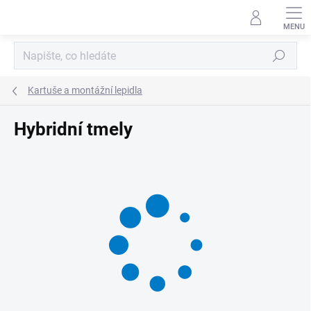
Přejít
na
obsah
Hledat
Kartuše a montážní lepidla
Hybridní tmely