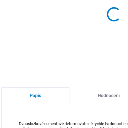
MOŽ
Lepi
DETA
Popis
Hodnocení
Dvousložkové cementové deformovatelné rychle tvrdnoucí lepi