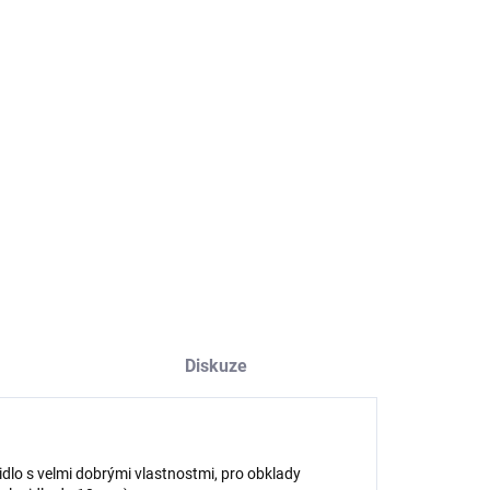
NOSTI DORUČENÍ
−
+
Přidat do košíku
dlo cementové rychletvrdnoucí
ILNÍ INFORMACE
ZEPTAT SE
HLÍDAT
Diskuze
dlo s velmi dobrými vlastnostmi, pro obklady