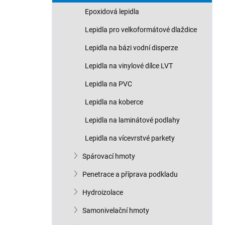
n
Epoxidová lepidla
í
p
Lepidla pro velkoformátové dlaždice
a
n
Lepidla na bázi vodní disperze
e
Lepidla na vinylové dílce LVT
l
Lepidla na PVC
Lepidla na koberce
Lepidla na laminátové podlahy
Lepidla na vícevrstvé parkety
Spárovací hmoty
Penetrace a příprava podkladu
Hydroizolace
Samonivelační hmoty