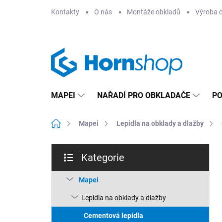
Přejít
Kontakty
O nás
Montáže obkladů
Výroba 
na
obsah
MAPEI
NAŘADÍ PRO OBKLADAČE
PO
Domů
Mapei
Lepidla na obklady a dlažby
P
Kategorie
o
Přeskočit
s
kategorie
t
Mapei
r
Lepidla na obklady a dlažby
a
n
Cementová lepidla