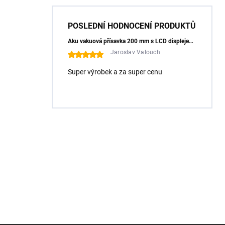
POSLEDNÍ HODNOCENÍ PRODUKTŮ
Aku vakuová přísavka 200 mm s LCD displejem (150 kg) - HÖGERT HT3B355
Jaroslav Valouch
Super výrobek a za super cenu