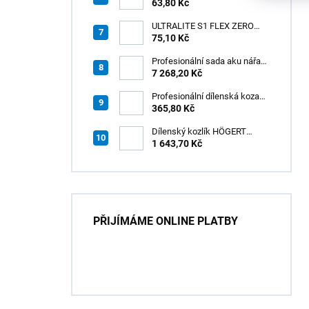
63,80 Kč
ŠEDÝ /15kg
ULTRALITE S1 FLEX ZERO
75,10 Kč
BÍLÝ NOVINKA/15kg
Profesionální sada aku nářadí
3v1 20V HÖGERT
7 268,20 Kč
Profesionální dílenská koza
HÖGERT HT7G550
365,80 Kč
Dílenský kozlík HÖGERT
HT7G551
1 643,70 Kč
PŘIJÍMÁME ONLINE PLATBY