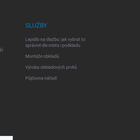
SLUŽBY
Lepidlo na dlažbu: jak vybrat to
správné dle místa i podkladu
jů
Montáže obkladů
Výroba obkladových prvků
Půjčovna nářadí