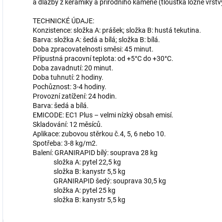
a dlažby z keramiky a přírodního kamene (tloušťka ložné vrstv
TECHNICKÉ ÚDAJE:
Konzistence: složka A: prášek; složka B: hustá tekutina.
Barva: složka A: šedá a bílá; složka B: bílá.
Doba zpracovatelnosti směsi: 45 minut.
Přípustná pracovní teplota: od +5°C do +30°C.
Doba zavadnutí: 20 minut.
Doba tuhnutí: 2 hodiny.
Pochůznost: 3-4 hodiny.
Provozní zatížení: 24 hodin.
Barva: šedá a bílá.
EMICODE: EC1 Plus – velmi nízký obsah emisí.
Skladování: 12 měsíců.
Aplikace: zubovou stěrkou č.4, 5, 6 nebo 10.
Spotřeba: 3-8 kg/m2.
Balení: GRANIRAPID bílý: souprava 28 kg
složka A: pytel 22,5 kg
složka B: kanystr 5,5 kg
GRANIRAPID šedý: souprava 30,5 kg
složka A: pytel 25 kg
složka B: kanystr 5,5 kg