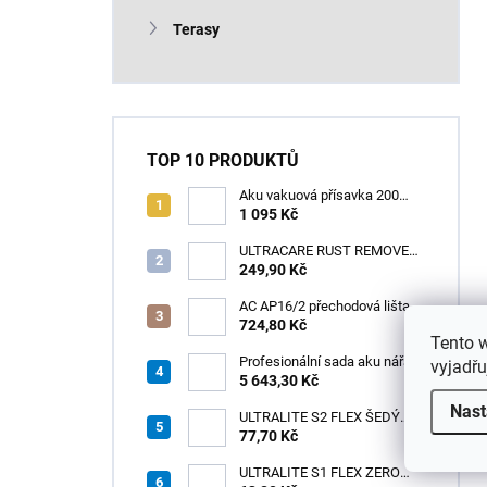
Terasy
TOP 10 PRODUKTŮ
Aku vakuová přísavka 200
mm s LCD displejem (150 kg)
1 095 Kč
- HÖGERT HT3B355
ULTRACARE RUST REMOVER
0,125 l /1ks
249,90 Kč
AC AP16/2 přechodová lišta
pro kabely, hliník elox stříbro,
724,80 Kč
Tento 
v: 10 mm, š: 75 mm, d: 2 m
Profesionální sada aku nářadí
vyjadřu
3v1 HÖGERT
5 643,30 Kč
Nast
ULTRALITE S2 FLEX ŠEDÝ
/15kg
77,70 Kč
ULTRALITE S1 FLEX ZERO