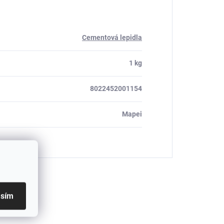
Cementová lepidla
1 kg
8022452001154
Mapei
asím