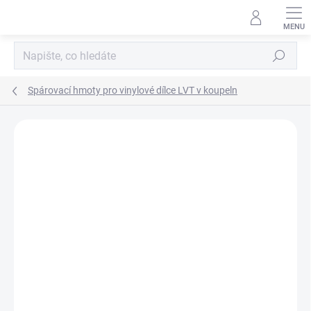
Přejít
na
obsah
Hledat
Spárovací hmoty pro vinylové dílce LVT v koupeln
Podrobnosti hodnocení
Neohodnoceno
ZNAČKA:
MAPEI