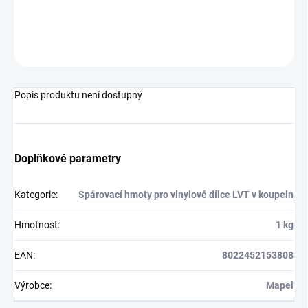
Jednosložková disperzní spárovací hmota
ZEPTAT SE
HLÍDAT
Popis produktu není dostupný
Doplňkové parametry
Kategorie
:
Spárovací hmoty pro vinylové dílce LVT v koupeln
Hmotnost
:
1 kg
EAN
:
8022452153808
Výrobce
:
Mapei