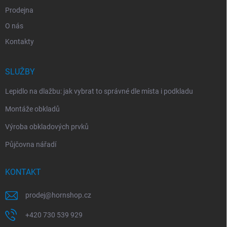
Prodejna
O nás
Kontakty
SLUŽBY
Lepidlo na dlažbu: jak vybrat to správné dle místa i podkladu
Montáže obkladů
Výroba obkladových prvků
Půjčovna nářadí
KONTAKT
prodej
@
hornshop.cz
+420 730 539 929