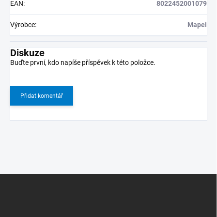
EAN
:
8022452001079
Výrobce
:
Mapei
Diskuze
Buďte první, kdo napíše příspěvek k této položce.
Přidat komentář
Z
á
p
a