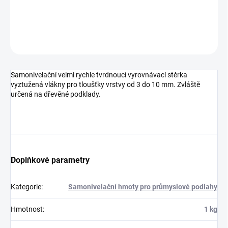
DETAILNÍ INFORMACE
ZEPTAT SE
HLÍDAT
Samonivelační velmi rychle tvrdnoucí vyrovnávací stěrka
vyztužená vlákny pro tloušťky vrstvy od 3 do 10 mm. Zvláště
určená na dřevěné podklady.
Doplňkové parametry
Kategorie
:
Samonivelační hmoty pro průmyslové podlahy
Hmotnost
:
1 kg