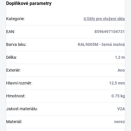
Doplňkové parametry
Kategorie
:
U lišty pro vložení skla
EAN
:
8596497104731
Barva laku
:
RAL9005M - černá matná
Délka
:
1,2 m
Exteriér
:
Ano
Hlavní rozměr
:
12,5 mm
Hmotnost
:
0.75 kg
Jakost materiálu
:
V2A
Materiál
:
nerez