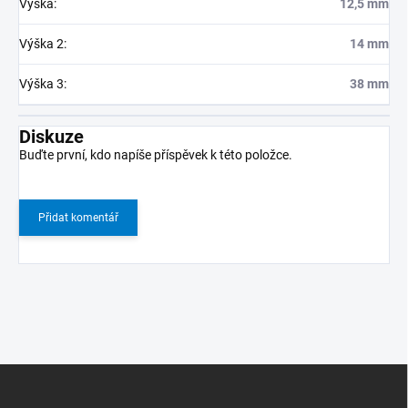
Výška
:
12,5 mm
Výška 2
:
14 mm
Výška 3
:
38 mm
Diskuze
Buďte první, kdo napíše příspěvek k této položce.
Přidat komentář
Z
á