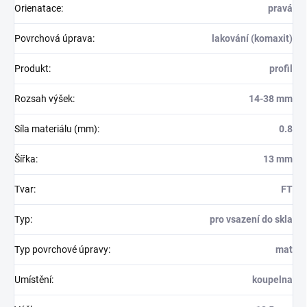
Orienatace
:
pravá
Povrchová úprava
:
lakování (komaxit)
Produkt
:
profil
Rozsah výšek
:
14-38 mm
Síla materiálu (mm)
:
0.8
Šířka
:
13 mm
Tvar
:
FT
Typ
:
pro vsazení do skla
Typ povrchové úpravy
:
mat
Umístění
:
koupelna