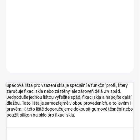
cena:
MOŽNOSTI
DORUČENÍ
−
+
Přidat do košíku
DETAILNÍ INFORMACE
ZEPTAT SE
HLÍDAT
Spádová lišta pro vsazení skla je speciální a funkční profil, který
zaručuje fixaci skla nebo zástěny, ale zároveň dělá 2% spád.
Jednoduše jednou lištou vyřešíte spád, fixaci skla a napojíte další
dlažbu. Tato lišta je samozřejmě v obou provedeních, a to levém i
pravém. K této liště doporučujeme dokoupit gumové těsnění nebo
použít silikon na sklo pro fixaci skla.