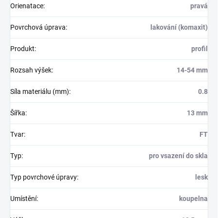
Orienatace
:
pravá
Povrchová úprava
:
lakování (komaxit)
Produkt
:
profil
Rozsah výšek
:
14-54 mm
Síla materiálu (mm)
:
0.8
Šířka
:
13 mm
Tvar
:
FT
Typ
:
pro vsazení do skla
Typ povrchové úpravy
:
lesk
Umístění
:
koupelna