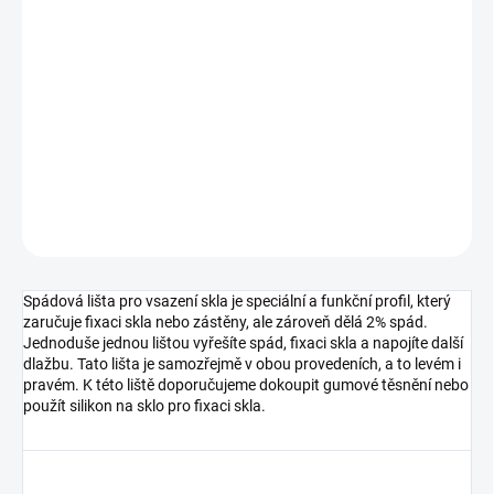
cena:
MOŽNOSTI
DORUČENÍ
−
+
Přidat do košíku
DETAILNÍ INFORMACE
ZEPTAT SE
HLÍDAT
Spádová lišta pro vsazení skla je speciální a funkční profil, který
zaručuje fixaci skla nebo zástěny, ale zároveň dělá 2% spád.
Jednoduše jednou lištou vyřešíte spád, fixaci skla a napojíte další
dlažbu. Tato lišta je samozřejmě v obou provedeních, a to levém i
pravém. K této liště doporučujeme dokoupit gumové těsnění nebo
použít silikon na sklo pro fixaci skla.