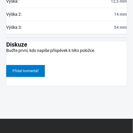
Výška
:
12,5 mm
Výška 2
:
14 mm
Výška 3
:
54 mm
Diskuze
Buďte první, kdo napíše příspěvek k této položce.
Přidat komentář
Z
á