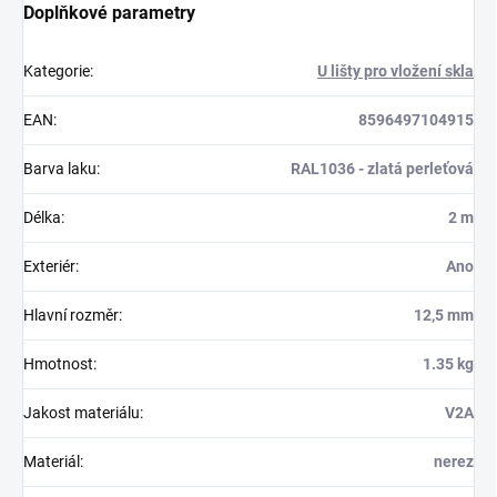
Doplňkové parametry
Kategorie
:
U lišty pro vložení skla
EAN
:
8596497104915
Barva laku
:
RAL1036 - zlatá perleťová
Délka
:
2 m
Exteriér
:
Ano
Hlavní rozměr
:
12,5 mm
Hmotnost
:
1.35 kg
Jakost materiálu
:
V2A
Materiál
:
nerez