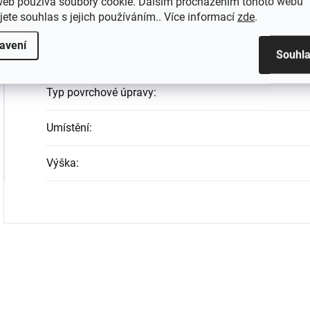
web používá soubory cookie. Dalším procházením tohoto webu
jete souhlas s jejich používáním.. Více informací
zde
.
Tvar
:
avení
Souhl
Typ
:
Typ povrchové úpravy
:
Umístění
:
Výška
: