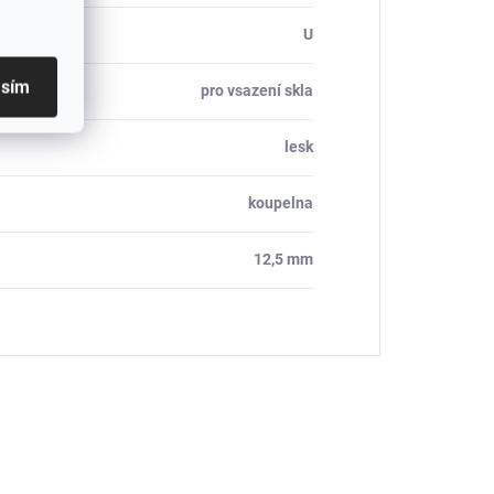
U
asím
pro vsazení skla
lesk
koupelna
12,5 mm