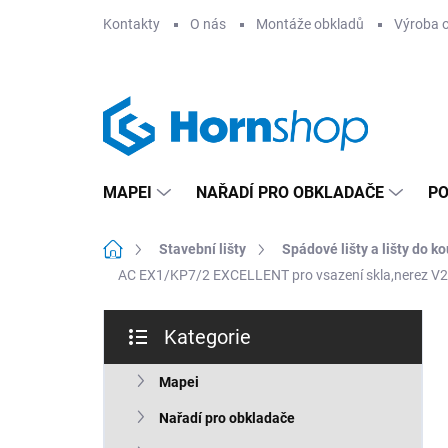
Přejít
Kontakty
O nás
Montáže obkladů
Výroba 
na
obsah
MAPEI
NAŘADÍ PRO OBKLADAČE
PO
Domů
Stavební lišty
Spádové lišty a lišty do k
AC EX1/KP7/2 EXCELLENT pro vsazení skla,nerez V2
P
Kategorie
o
Přeskočit
s
kategorie
t
Mapei
r
Nařadí pro obkladače
a