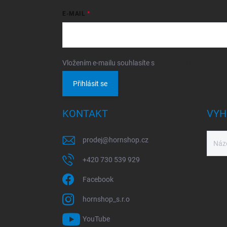
E-MAIL
Vložením e-mailu souhlasíte s
podmínkami ochrany o
Přihlásit se
KONTAKT
VYH
prodej
@
hornshop.cz
+420 730 539 929
Facebook
hornshop_s.r.o
YouTube