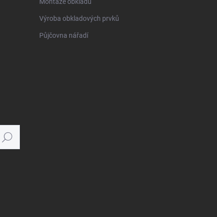
Montáže obkladů
Výroba obkladových prvků
Půjčovna nářadí
Hledat