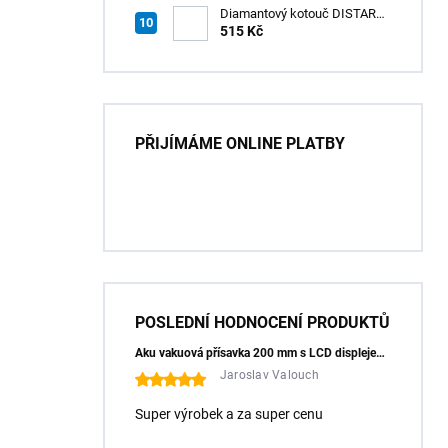
Diamantový kotouč DISTAR
GREEN CUT
515 Kč
115x1,2/1,0x8x22,23 + PAD
Z60
PŘIJÍMÁME ONLINE PLATBY
POSLEDNÍ HODNOCENÍ PRODUKTŮ
Aku vakuová přísavka 200 mm s LCD displejem (150 kg) - HÖGERT HT3B355
Jaroslav Valouch
Super výrobek a za super cenu