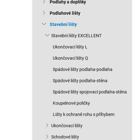
n
Podlahy a doplňky
n
Podlahové lišty
í
p
Stavební lišty
a
n
Stavební lišty EXCELLENT
e
Ukončovací lišty L
l
Ukončovací lišty Q
Spádové lišty podlaha-podlaha
Spádové lišty podlaha-stěna
Spádové lišty spojovací podlaha-stěna
Koupelnové poličky
Lišty k ochraně rohu s příhybem
Ukončovací lišty
Schodové lišty