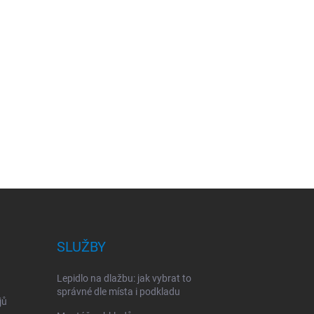
SLUŽBY
Lepidlo na dlažbu: jak vybrat to
správné dle místa i podkladu
jů