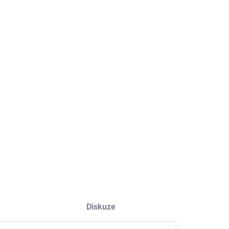
NOSTI DORUČENÍ
−
+
Přidat do košíku
ILNÍ INFORMACE
ZEPTAT SE
HLÍDAT
Diskuze