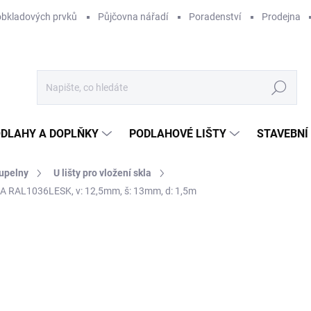
obkladových prvků
Půjčovna nářadí
Poradenství
Prodejna
Hledat
DLAHY A DOPLŇKY
PODLAHOVÉ LIŠTY
STAVEBNÍ
oupelny
U lišty pro vložení skla
A RAL1036LESK, v: 12,5mm, š: 13mm, d: 1,5m
Neohodnoceno
Podrobnosti hodnocení
ZNAČKA:
ACARA PRAHA
1 
1 2
Měr
NA
cena