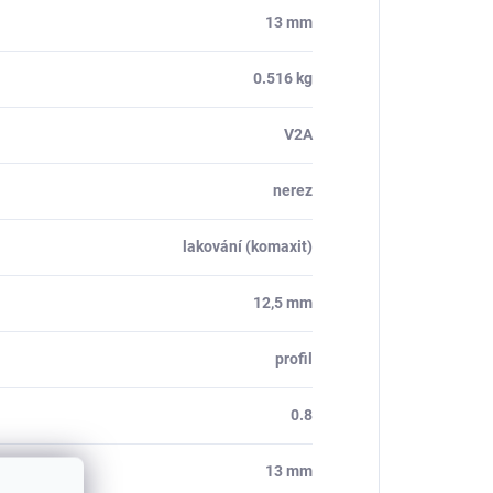
13 mm
0.516 kg
V2A
nerez
lakování (komaxit)
12,5 mm
profil
0.8
13 mm