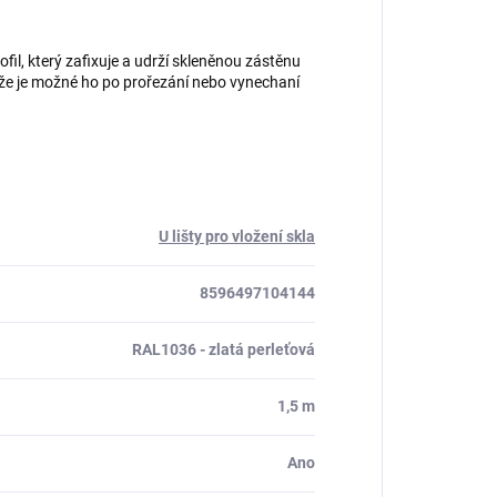
rofil, který zafixuje a udrží skleněnou zástěnu
akže je možné ho po prořezání nebo vynechaní
U lišty pro vložení skla
8596497104144
RAL1036 - zlatá perleťová
1,5 m
Ano