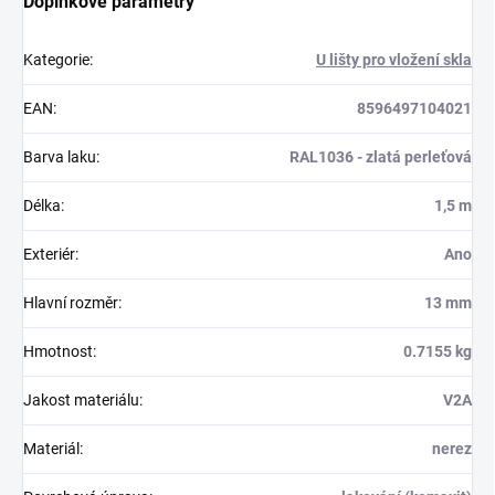
Doplňkové parametry
Kategorie
:
U lišty pro vložení skla
EAN
:
8596497104021
Barva laku
:
RAL1036 - zlatá perleťová
Délka
:
1,5 m
Exteriér
:
Ano
Hlavní rozměr
:
13 mm
Hmotnost
:
0.7155 kg
Jakost materiálu
:
V2A
Materiál
:
nerez