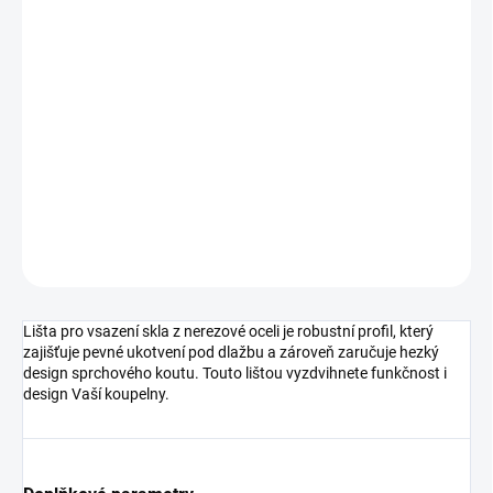
Měrná
NA OBJEDNÁVKU
cena:
MOŽNOSTI
DORUČENÍ
−
+
Přidat do košíku
DETAILNÍ INFORMACE
ZEPTAT SE
HLÍDAT
Lišta pro vsazení skla z nerezové oceli je robustní profil, který
zajišťuje pevné ukotvení pod dlažbu a zároveň zaručuje hezký
design sprchového koutu. Touto lištou vyzdvihnete funkčnost i
design Vaší koupelny.