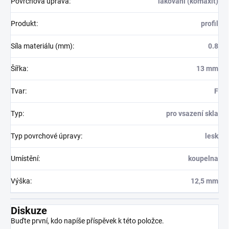
Povrchová úprava
:
lakování (komaxit)
Produkt
:
profil
Síla materiálu (mm)
:
0.8
Šířka
:
13 mm
Tvar
:
F
Typ
:
pro vsazení skla
Typ povrchové úpravy
:
lesk
Umístění
:
koupelna
Výška
:
12,5 mm
Diskuze
Buďte první, kdo napíše příspěvek k této položce.