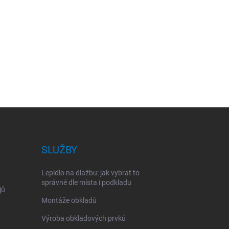
SLUŽBY
Lepidlo na dlažbu: jak vybrat to
správné dle místa i podkladu
jů
Montáže obkladů
Výroba obkladových prvků