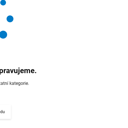
ipravujeme.
atní kategorie.
odu