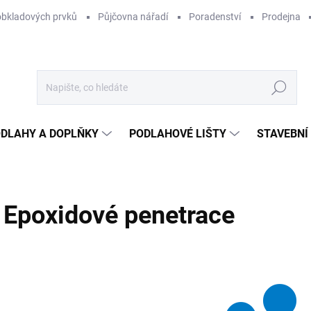
obkladových prvků
Půjčovna nářadí
Poradenství
Prodejna
Hledat
DLAHY A DOPLŇKY
PODLAHOVÉ LIŠTY
STAVEBNÍ
Epoxidové penetrace