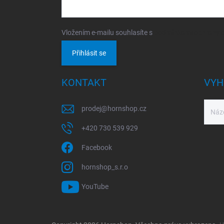
Vložením e-mailu souhlasíte s
podmínkami ochrany o
Přihlásit se
KONTAKT
VYH
prodej
@
hornshop.cz
+420 730 539 929
Facebook
hornshop_s.r.o
YouTube