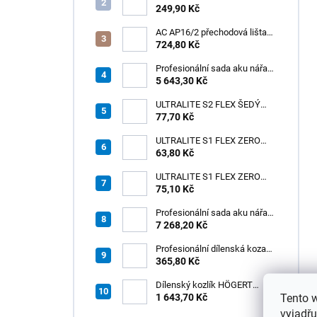
0,125 l /1ks
249,90 Kč
AC AP16/2 přechodová lišta
pro kabely, hliník elox stříbro,
724,80 Kč
v: 10 mm, š: 75 mm, d: 2 m
Profesionální sada aku nářadí
3v1 HÖGERT
5 643,30 Kč
ULTRALITE S2 FLEX ŠEDÝ
/15kg
77,70 Kč
ULTRALITE S1 FLEX ZERO
63,80 Kč
ŠEDÝ /15kg
ULTRALITE S1 FLEX ZERO
75,10 Kč
BÍLÝ NOVINKA/15kg
Profesionální sada aku nářadí
3v1 20V HÖGERT
7 268,20 Kč
Profesionální dílenská koza
HÖGERT HT7G550
365,80 Kč
Dílenský kozlík HÖGERT
Tento 
HT7G551
1 643,70 Kč
vyjadřu