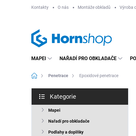
Přejít
Kontakty
O nás
Montáže obkladů
Výroba 
na
obsah
MAPEI
NAŘADÍ PRO OBKLADAČE
PO
Domů
Penetrace
Epoxidové penetrace
P
Kategorie
o
Přeskočit
s
kategorie
t
Mapei
r
Nařadí pro obkladače
a
n
Podlahy a doplňky