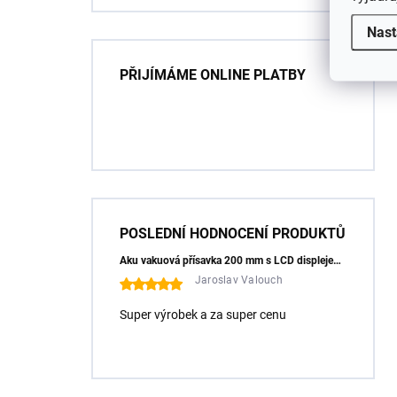
Nast
PŘIJÍMÁME ONLINE PLATBY
POSLEDNÍ HODNOCENÍ PRODUKTŮ
Aku vakuová přísavka 200 mm s LCD displejem (150 kg) - HÖGERT HT3B355
Jaroslav Valouch
Super výrobek a za super cenu