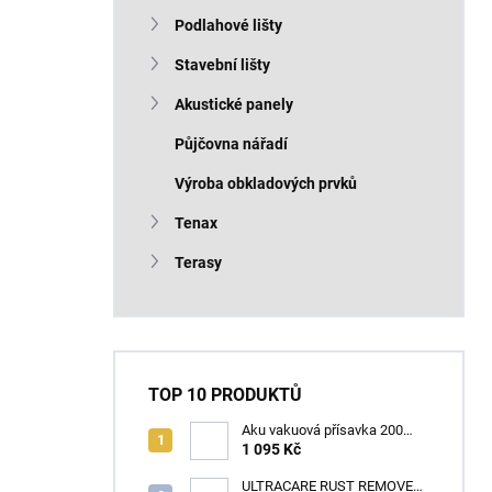
n
Podlahové lišty
í
p
Stavební lišty
a
n
Akustické panely
e
Půjčovna nářadí
l
Výroba obkladových prvků
Tenax
Terasy
TOP 10 PRODUKTŮ
Aku vakuová přísavka 200
mm s LCD displejem (150 kg)
1 095 Kč
- HÖGERT HT3B355
ULTRACARE RUST REMOVER