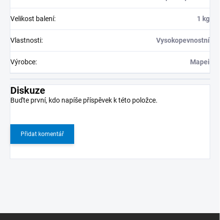
Velikost balení
:
1 kg
Vlastnosti
:
Vysokopevnostní
Výrobce
:
Mapei
Diskuze
Buďte první, kdo napíše příspěvek k této položce.
Přidat komentář
Z