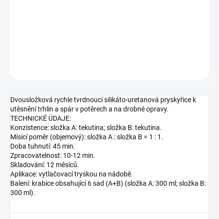
Dvousložkové polyuretanovo silikátové lepidlo na trhliny
DETAILNÍ INFORMACE
ZEPTAT SE
HLÍDAT
Dvousložková rychle tvrdnoucí silikáto-uretanová pryskyřice k
utěsnění trhlin a spár v potěrech a na drobné opravy.
TECHNICKÉ ÚDAJE:
Konzistence: složka A: tekutina; složka B: tekutina.
Mísicí poměr (objemový): složka A : složka B = 1 : 1.
Doba tuhnutí: 45 min.
Zpracovatelnost: 10-12 min.
Skladování: 12 měsíců.
Aplikace: vytlačovací tryskou na nádobě.
Balení: krabice obsahující 6 sad (A+B) (složka A: 300 ml; složka B:
300 ml).