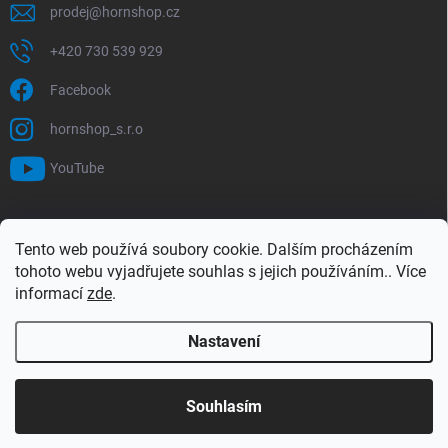
prodej
@
hornshop.cz
+420 730 539 929
Facebook
hornshop_s.r.o
YouTube
VYHLEDÁVÁNÍ
Tento web používá soubory cookie. Dalším procházením
tohoto webu vyjadřujete souhlas s jejich používáním.. Více
Hledat
informací
zde
.
Nastavení
Copyright 2026
Hornshop
. Všechna práva vyhrazena.
Upravit nastavení
cookies
Souhlasím
Vytvořil Shoptet