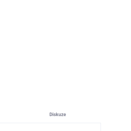
EME DORUČIT
8.2026
NOSTI DORUČENÍ
−
+
Přidat do košíku
dlo cementové vysoce deformovatelné
ILNÍ INFORMACE
ZEPTAT SE
HLÍDAT
Diskuze