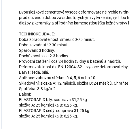
Dvousložkové cementové vysoce deformovatelné rychle tvrdnou
prodlouženou dobou zavadnutí, rychlým vytvrzením, rychlou 
dlažby z keramiky a přírodního kamene (tloušťka ložné vrstvy 
TECHNICKÉ ÚDAJE:
Doba zpracovatelnosti směsi: 60-75 minut.
Doba zavadnutí: ? 30 minut.
Spárování: 3 hodiny.
Pochůznost: cca 2-3 hodiny.
Provozní zatížení: cca 24 hodin (3 dny u bazénů a nádrží).
Deformovatelnost dle EN 12004: S2 – vysoce deformovatelný.
Barva: šedá, bílá.
Aplikace: zubovou stěrkou č.4, 5, 6 nebo 10.
Skladování: složka A: 12 měsíců, složka B: 24 měsíců. Chraňt
Spotřeba: 3-8 kg/m2.
Balení:
ELASTORAPID bílý: souprava 31,25 kg
složka A: 25 kg/složka B: 6,25 kg.
ELASTORAPID šedý: souprava 31,25 kg
složka A: 25 kg/složka B: 6,25 kg.