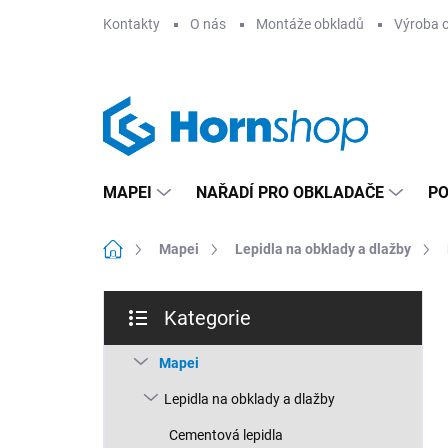
Přejít
Kontakty
O nás
Montáže obkladů
Výroba 
na
obsah
MAPEI
NAŘADÍ PRO OBKLADAČE
PO
Domů
Mapei
Lepidla na obklady a dlažby
P
Kategorie
o
Přeskočit
s
kategorie
t
Mapei
r
Lepidla na obklady a dlažby
a
n
Cementová lepidla