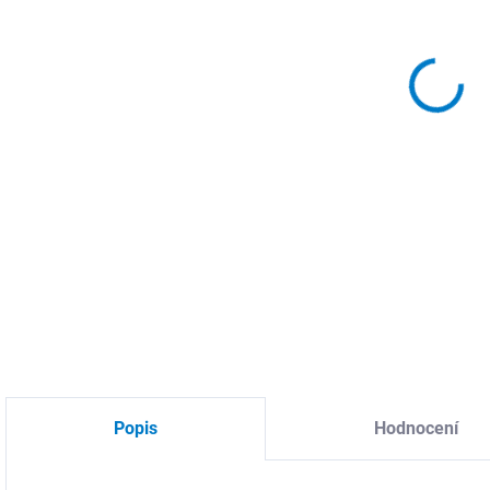
MŮŽ
DO:
11.
MOŽ
Lepi
DETA
Popis
Hodnocení