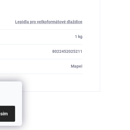
Lepidla pro velkoformátové dlaždice
1 kg
8022452025211
Mapei
asím