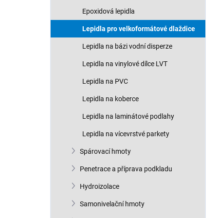
n
Epoxidová lepidla
í
p
Lepidla pro velkoformátové dlaždice
a
n
Lepidla na bázi vodní disperze
e
Lepidla na vinylové dílce LVT
l
Lepidla na PVC
Lepidla na koberce
Lepidla na laminátové podlahy
Lepidla na vícevrstvé parkety
Spárovací hmoty
Penetrace a příprava podkladu
Hydroizolace
Samonivelační hmoty