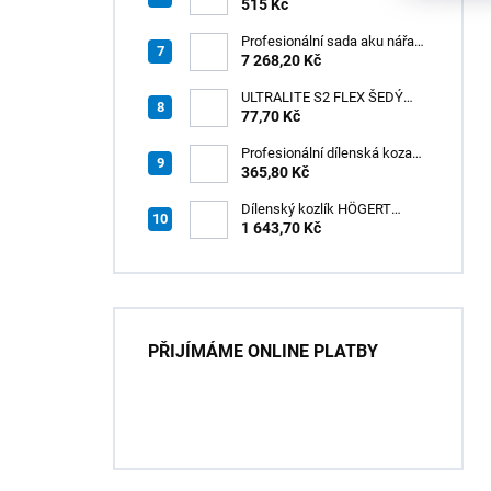
GREEN CUT
515 Kč
115x1,2/1,0x8x22,23 + PAD
Z60
Profesionální sada aku nářadí
3v1 20V HÖGERT
7 268,20 Kč
ULTRALITE S2 FLEX ŠEDÝ
/15kg
77,70 Kč
Profesionální dílenská koza
HÖGERT HT7G550
365,80 Kč
Dílenský kozlík HÖGERT
HT7G551
1 643,70 Kč
PŘIJÍMÁME ONLINE PLATBY