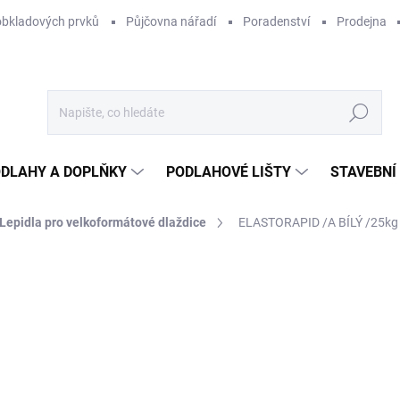
obkladových prvků
Půjčovna nářadí
Poradenství
Prodejna
Hledat
DLAHY A DOPLŇKY
PODLAHOVÉ LIŠTY
STAVEBNÍ
Lepidla pro velkoformátové dlaždice
ELASTORAPID /A BÍLÝ /25kg
Neohodnoceno
Podrobnosti hodnocení
ZNAČKA:
MAPEI
72
50,
Měr
1 54
cena
SK