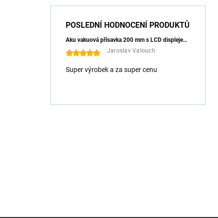
POSLEDNÍ HODNOCENÍ PRODUKTŮ
Aku vakuová přísavka 200 mm s LCD displejem (150 kg) - HÖGERT HT3B355
Jaroslav Valouch
Super výrobek a za super cenu