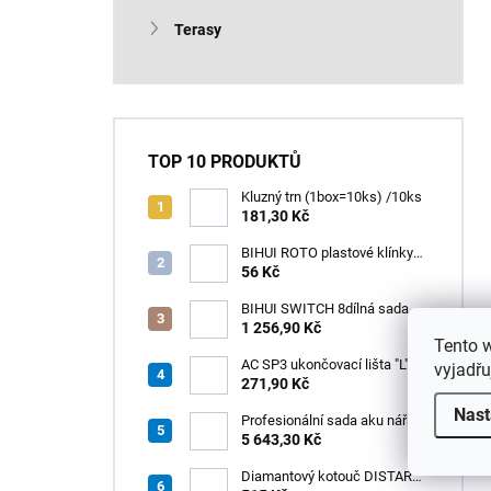
Terasy
TOP 10 PRODUKTŮ
Kluzný trn (1box=10ks) /10ks
181,30 Kč
BIHUI ROTO plastové klínky
1–13 mm – balení 50 ks
56 Kč
BIHUI SWITCH 8dílná sada
zubových hladítek INOX –
1 256,90 Kč
Tento 
výměnná rukojeť v praktickém
boxu
AC SP3 ukončovací lišta "L",
vyjadřu
PREMIUM, hliník elox titan, v:
271,90 Kč
8 mm, d: 2,5 m
Nast
Profesionální sada aku nářadí
3v1 HÖGERT
5 643,30 Kč
Diamantový kotouč DISTAR