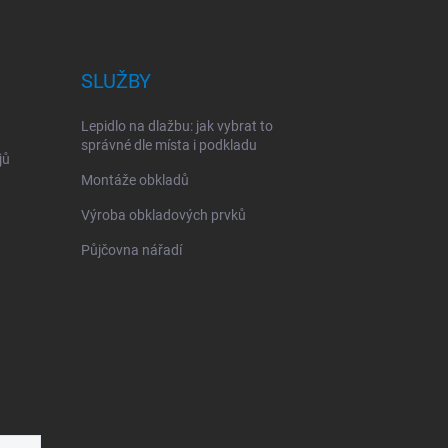
SLUŽBY
Lepidlo na dlažbu: jak vybrat to
správné dle místa i podkladu
jů
Montáže obkladů
Výroba obkladových prvků
Půjčovna nářadí