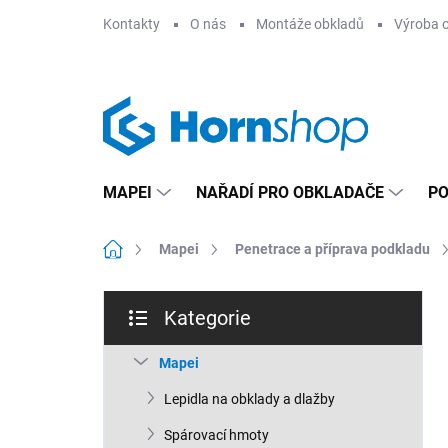
Přejít
Kontakty
O nás
Montáže obkladů
Výroba 
na
obsah
MAPEI
NAŘADÍ PRO OBKLADAČE
PO
Domů
Mapei
Penetrace a příprava podkladu
P
Kategorie
o
Přeskočit
s
kategorie
t
Mapei
r
Lepidla na obklady a dlažby
a
n
Spárovací hmoty