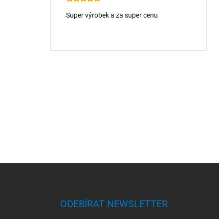
Super výrobek a za super cenu
Z
á
p
a
ODEBÍRAT NEWSLETTER
t