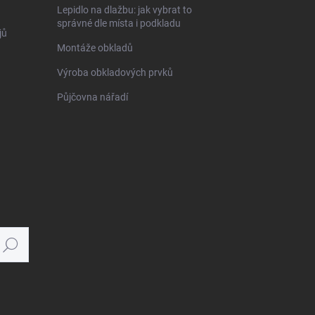
Lepidlo na dlažbu: jak vybrat to
správné dle místa i podkladu
jů
Montáže obkladů
Výroba obkladových prvků
Půjčovna nářadí
Hledat