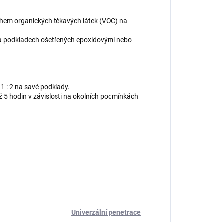
ahem organických těkavých látek (VOC) na
a podkladech ošetřených epoxidovými nebo
1 : 2 na savé podklady.
ž 5 hodin v závislosti na okolních podmínkách
Univerzální penetrace