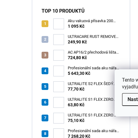
TOP 10 PRODUKTŮ
Aku vakuová přísavka 200
mm s LCD displejem (150 kg)
1 095 Kč
- HÖGERT HT3B355
ULTRACARE RUST REMOVER
0,125 l /1ks
249,90 Kč
AC AP16/2 přechodová lišta
pro kabely, hliník elox stříbro,
724,80 Kč
v: 10 mm, š: 75 mm, d: 2 m
Profesionální sada aku nářadí
3v1 HÖGERT
5 643,30 Kč
Tento 
ULTRALITE S2 FLEX ŠEDÝ
vyjadřu
/15kg
77,70 Kč
Nast
ULTRALITE S1 FLEX ZERO
63,80 Kč
ŠEDÝ /15kg
ULTRALITE S1 FLEX ZERO
75,10 Kč
BÍLÝ NOVINKA/15kg
Profesionální sada aku nářadí
3v1 20V HÖGERT
7 268,20 Kč