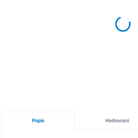
MŮŽ
DO:
11.
MOŽ
Prim
DETA
Popis
Hodnocení