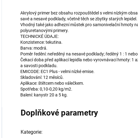
Akrylový primer bez obsahu rozpouštědel s velmi nízkým obs
savé a nesavé podklady, včetně těch se zbytky starých lepidel.
Vhodný také jako adhezní můstek pro samonivelační hmoty n
polyuretanovými primery.
TECHNICKÉ ÚDAJE:
Konzistence: tekutina.
Barva: modrá.
Poměr ředění: neředěný na nesavé podklady; ředěný 1 : 1 nebo 
Čekací doba před aplikací lepidla nebo vyrovnávací hmoty: 1 a
a savosti podkladu.
EMICODE: EC1 Plus - velmi nízké emise.
Skladování: 12 měsíců.
Aplikace: štětcem nebo válečkem.
Spotřeba: 0,10-0,20 kg/m2.
Balení: kanystr 20 a 5 kg.
Doplňkové parametry
Kategorie
: