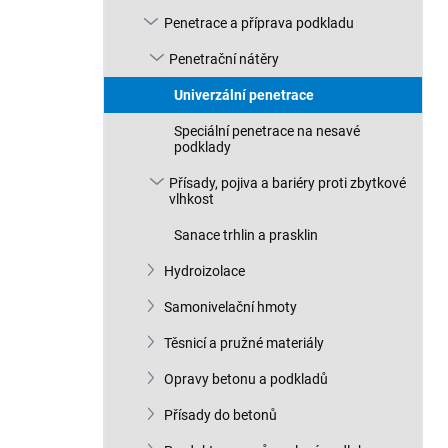
n
Penetrace a příprava podkladu
í
p
Penetrační nátěry
a
n
Univerzální penetrace
e
Speciální penetrace na nesavé
l
podklady
Přísady, pojiva a bariéry proti zbytkové
vlhkost
Sanace trhlin a prasklin
Hydroizolace
Samonivelační hmoty
Těsnicí a pružné materiály
Opravy betonu a podkladů
Přísady do betonů