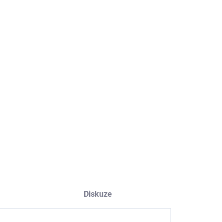
EME DORUČIT
8.2026
NOSTI DORUČENÍ
−
+
Přidat do košíku
er akrylový, nahrazuje ECO PRIM T
ILNÍ INFORMACE
ZEPTAT SE
HLÍDAT
Diskuze