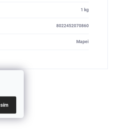
1 kg
8022452070860
Mapei
asím