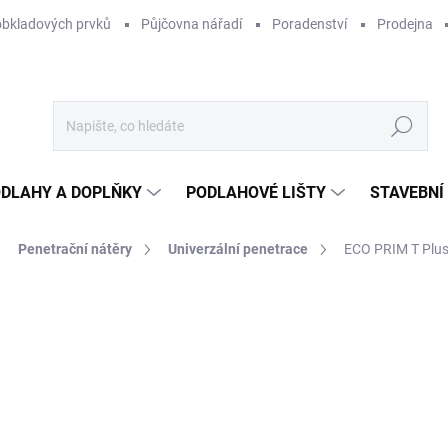
obkladových prvků
Půjčovna nářadí
Poradenství
Prodejna
Hledat
DLAHY A DOPLŇKY
PODLAHOVÉ LIŠTY
STAVEBNÍ
Penetrační nátěry
Univerzální penetrace
ECO PRIM T Plus
Neohodnoceno
Podrobnosti hodnocení
ZNAČKA:
MAPEI
26
182
Měr
2 21
cena
SK