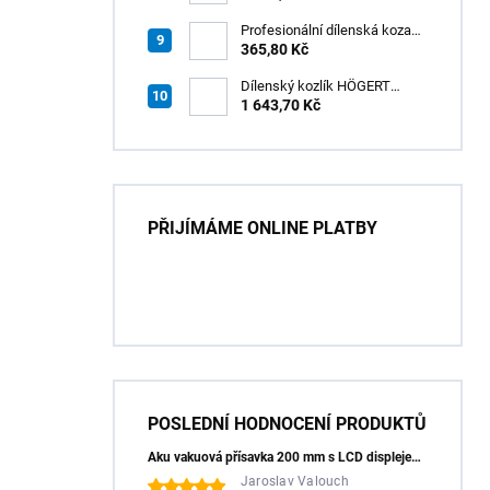
Profesionální dílenská koza
HÖGERT HT7G550
365,80 Kč
Dílenský kozlík HÖGERT
HT7G551
1 643,70 Kč
PŘIJÍMÁME ONLINE PLATBY
POSLEDNÍ HODNOCENÍ PRODUKTŮ
Aku vakuová přísavka 200 mm s LCD displejem (150 kg) - HÖGERT HT3B355
Jaroslav Valouch