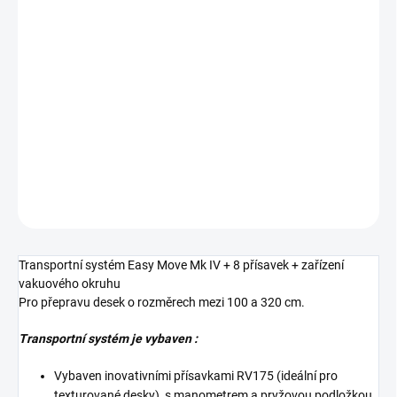
DORUČENÍ
−
+
Přidat do košíku
EASY-MOVE MkIV pár s 8 vakuovými
přísavkami + podtlakový systém!
DETAILNÍ INFORMACE
ZEPTAT SE
HLÍDAT
Transportní systém Easy Move Mk IV + 8 přísavek + zařízení
vakuového okruhu
Pro přepravu desek o rozměrech mezi 100 a 320 cm.
Transportní systém je vybaven :
Vybaven inovativními přísavkami RV175 (ideální pro
texturované desky), s manometrem a pryžovou podložkou,