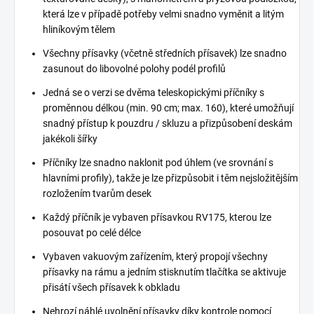
která lze v případě potřeby velmi snadno vyměnit a litým
hliníkovým tělem
Všechny přísavky (včetně středních přísavek) lze snadno
zasunout do libovolné polohy podél profilů
Jedná se o verzi se dvěma teleskopickými příčníky s
proměnnou délkou (min. 90 cm; max. 160), které umožňují
snadný přístup k pouzdru / skluzu a přizpůsobení deskám
jakékoli šířky
Příčníky lze snadno naklonit pod úhlem (ve srovnání s
hlavními profily), takže je lze přizpůsobit i těm nejsložitějším
rozložením tvarům desek
Každý příčník je vybaven přísavkou RV175, kterou lze
posouvat po celé délce
Vybaven vakuovým zařízením, který propojí všechny
přísavky na rámu a jedním stisknutím tlačítka se aktivuje
přisátí všech přísavek k obkladu
Nehrozí náhlé uvolnění přísavky díky kontrole pomocí