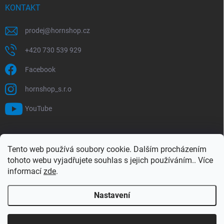
KONTAKT
prodej
@
hornshop.cz
+420 730 539 929
Facebook
hornshop_s.r.o
YouTube
VYHLEDÁVÁNÍ
Tento web používá soubory cookie. Dalším procházením
tohoto webu vyjadřujete souhlas s jejich používáním.. Více
Hledat
informací
zde
.
Nastavení
Copyright 2026
Hornshop
. Všechna práva vyhrazena.
Upravit nastavení
cookies