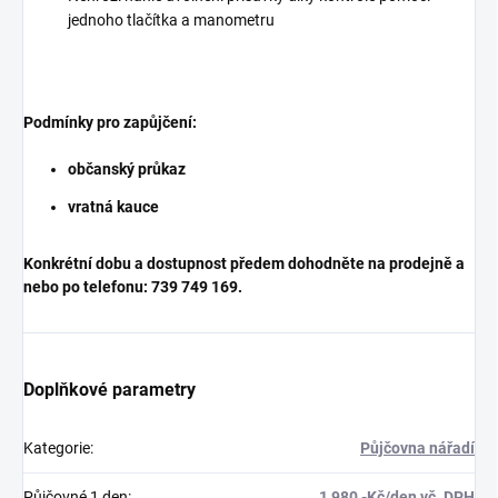
jednoho tlačítka a manometru
Podmínky pro zapůjčení:
občanský průkaz
vratná kauce
Konkrétní dobu a dostupnost předem dohodněte na prodejně a
nebo po telefonu: 739 749 169.
Doplňkové parametry
Kategorie
:
Půjčovna nářadí
Půjčovné 1 den
:
1 980,-Kč/den vč. DPH