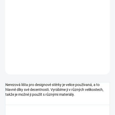
cena:
MŮŽEME
DORUČIT DO:
10.8.2026
MOŽNOSTI
DORUČENÍ
−
+
Přidat do košíku
DETAILNÍ INFORMACE
ZEPTAT SE
HLÍDAT
Nerezová lišta pro designové stěrky je velice používaná, a to
hlavně díky své decentnosti. Vyrábíme ji v různých velikostech,
takže je možné ji použít s různými materiály.