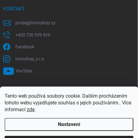
KONTAKT
prodej
@
hornshop.cz
+420 730 539 929
Facebook
hornshop_s.r.o
YouTube
VYHLEDÁVÁNÍ
Tento web používá soubory cookie. Dalším procházením
tohoto webu vyjadřujete souhlas s jejich používáním.. Více
Hledat
informací
zde
.
Nastavení
Copyright 2026
Hornshop
. Všechna práva vyhrazena.
Upravit nastavení