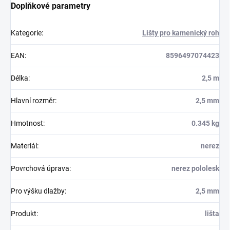
Doplňkové parametry
Kategorie
:
Lišty pro kamenický roh
EAN
:
8596497074423
Délka
:
2,5 m
Hlavní rozměr
:
2,5 mm
Hmotnost
:
0.345 kg
Materiál
:
nerez
Povrchová úprava
:
nerez pololesk
Pro výšku dlažby
:
2,5 mm
Produkt
:
lišta