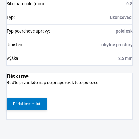
Síla materiálu (mm)
:
0.8
Typ
:
ukončovací
Typ povrchové úpravy
:
pololesk
Umístění
:
obytné prostory
Výška
:
2,5 mm
Diskuze
Buďte první, kdo napíše příspěvek k této položce.
Přidat komentář