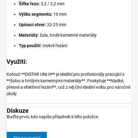
Šířka řezu:
3,2 / 2,2 mm
Výška segmentu:
10 mm
Upínací otvor:
32-25 mm
Materiály:
žula, tvrdé kamenné materiály
Typ použití:
mokré řezání
Využití:
Kotouč **DISTAR UNI-H** je ideální pro profesionály pracující s
**žulou a tvrdými kamennými materiály**. Poskytuje **hladké,
přesné a efektivní řezání**, což z něj činí ideální volbu pro náročné
úkoly.
Diskuze
Buďte první, kdo napíše příspěvek k této položce.
Přidat komentář