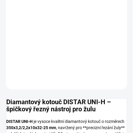
−
+
Přidat do košíku
Diamantový kotouč
DISTAR UNI-H
(350x3,2/2,2x10x32-
25 mm) je profesionální řezný nástroj pro
žulu a tvrdé
materiály
. Nabízí
vysokou přesnost řezu, dlouhou
životnost
a vynikající stabilitu při poškození.
DETAILNÍ INFORMACE
ZEPTAT SE
HLÍDAT
Diamantový kotouč DISTAR UNI-H –
špičkový řezný nástroj pro žulu
DISTAR UNI-H
je vysoce kvalitní diamantový kotouč o rozměrech
350x3,2/2,2x10x32-25 mm
, navržený pro **precizní řezání žuly**