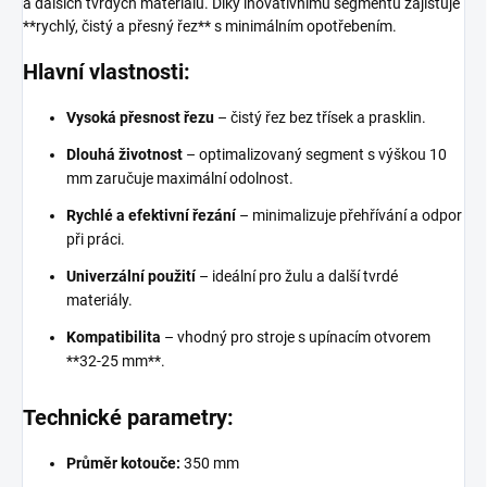
a dalších tvrdých materiálů. Díky inovativnímu segmentu zajišťuje
**rychlý, čistý a přesný řez** s minimálním opotřebením.
Hlavní vlastnosti:
Vysoká přesnost řezu
– čistý řez bez třísek a prasklin.
Dlouhá životnost
– optimalizovaný segment s výškou 10
mm zaručuje maximální odolnost.
Rychlé a efektivní řezání
– minimalizuje přehřívání a odpor
při práci.
Univerzální použití
– ideální pro žulu a další tvrdé
materiály.
Kompatibilita
– vhodný pro stroje s upínacím otvorem
**32-25 mm**.
Technické parametry:
Průměr kotouče:
350 mm