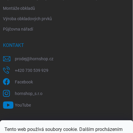
Montáže obkladů
Výroba obkladových prvků
Půjčovna nářadí
KONTAKT
prodej
@
hornshop.cz
+420 730 539 929
Facebook
hornshop_s.r.o
YouTube
VYHLEDÁVÁNÍ
Tento web používá soubory cookie. Dalším procházením