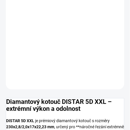
MOŽNOSTI
DORUČENÍ
−
+
Přidat do košíku
Diamantový kotouč
DISTAR 5D XXL
(230x2,8/2,0x17x22,23 mm)
je vysoce výkonný nástroj určený pro
řezání extrémně tvrdých
materiálů
. Nabízí
hladký a přesný řez
,
vysokou odolnost
a
extra
dlouhou životnost
díky segmentu o výšce 17 mm.
DETAILNÍ INFORMACE
ZEPTAT SE
HLÍDAT
Diamantový kotouč DISTAR 5D XXL –
extrémní výkon a odolnost
DISTAR 5D XXL
je prémiový diamantový kotouč s rozměry
230x2,8/2,0x17x22,23 mm
, určený pro **náročné řezání extrémně