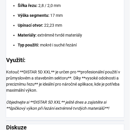
Šířka řezu:
2,8 / 2,0 mm
Výška segmentu:
17 mm
Upínací otvor:
22,23 mm
Materiály:
extrémně tvrdé materiály
Typ použití:
mokré i suché řezání
Využití:
Kotouč **DISTAR 5D XXL** je určen pro **profesionální použití v
průmyslovém a stavebním sektoru**. Díky **vysoké odolnosti a
preciznímu řezu** je ideální pro náročné aplikace, kde je potřeba
maximální výkon.
Objednejte si **DISTAR 5D XXL** ještě dnes a zajistěte si
**špičkový výkon při řezání extrémně tvrdých materiálů**!
Diskuze