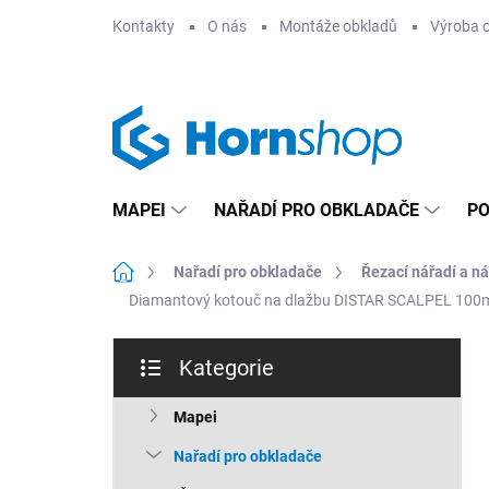
Přejít
Kontakty
O nás
Montáže obkladů
Výroba 
na
obsah
MAPEI
NAŘADÍ PRO OBKLADAČE
PO
Domů
Nařadí pro obkladače
Řezací nářadí a ná
Diamantový kotouč na dlažbu DISTAR SCALPEL 100mm
P
Kategorie
o
Přeskočit
s
kategorie
t
Mapei
r
Nařadí pro obkladače
a