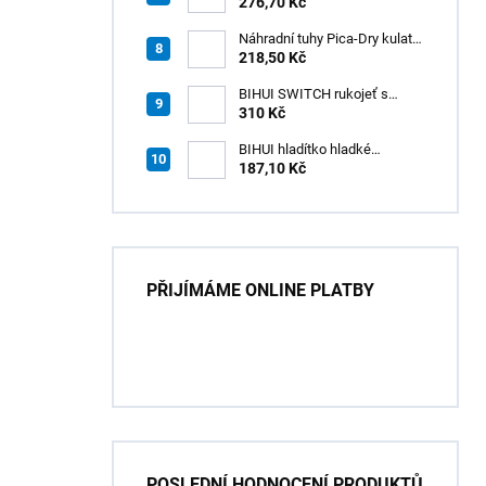
SOPEČNÝ PÍSEK (310 ml)
276,70 Kč
/1ks
Náhradní tuhy Pica-Dry kulaté
– černé
218,50 Kč
BIHUI SWITCH rukojeť s
oboustranným úchytem –
310 Kč
ergonomická a univerzální
BIHUI hladítko hladké
náhradní INOX 280×115 mm s
187,10 Kč
úchytem SWITCH
PŘIJÍMÁME ONLINE PLATBY
POSLEDNÍ HODNOCENÍ PRODUKTŮ