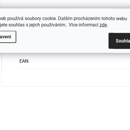
Doplňkové parametry
web používá soubory cookie. Dalším procházením tohoto webu
jete souhlas s jejich používáním.. Více informací
zde
.
Kategorie
:
avení
Souhl
Hmotnost
:
EAN
: