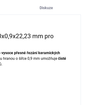
Diskuze
0x0,9x22,23 mm pro
o
vysoce přesné řezání keramických
u hranou o šířce 0,9 mm umožňuje
čisté
ů.