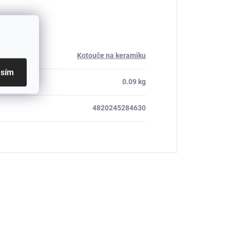
Kotouče na keramiku
asím
0.09 kg
4820245284630