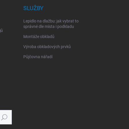
SLUŽBY
Lepidlo na dlažbu: jak vybrat to
správné dle místa i podkladu
jů
Montáže obkladů
Výroba obkladových prvků
Půjčovna nářadí
Hledat