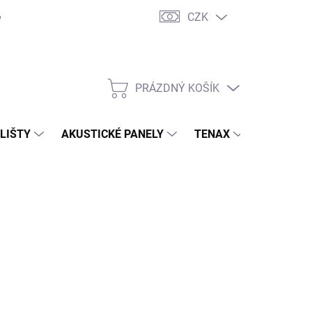
CZK
PRÁZDNÝ KOŠÍK
NÁKUPNÍ
KOŠÍK
 LIŠTY
AKUSTICKÉ PANELY
TENAX
TERASY
000,10 Kč
/ ks
,53 Kč bez DPH
ná
LADEM
(4 KS)
: