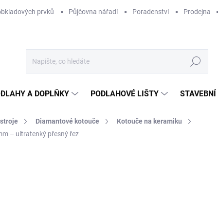
obkladových prvků
Půjčovna nářadí
Poradenství
Prodejna
Hledat
DLAHY A DOPLŇKY
PODLAHOVÉ LIŠTY
STAVEBNÍ
stroje
Diamantové kotouče
Kotouče na keramiku
 – ultratenký přesný řez
Neohodnoceno
Podrobnosti hodnocení
ZNAČKA:
DISTAR
1 
826
Měr
SK
cena