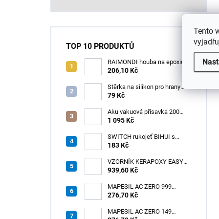
Tento 
vyjadřu
TOP 10 PRODUKTŮ
Nast
RAIMONDI houba na epoxid
(Cellulosa) 190x120x4 OVÁL
206,10 Kč
Stěrka na silikon pro hrany
Jolly
79 Kč
Aku vakuová přísavka 200
mm s LCD displejem (150 kg)
1 095 Kč
- HÖGERT HT3B355
SWITCH rukojeť BIHUI s
úchytem na jedné straně
183 Kč
VZORNÍK KERAPOXY EASY
939,60 Kč
DESIGN /1ks
MAPESIL AC ZERO 999
TRANSPARENTNÍ (310 ml)
276,70 Kč
/1ks
MAPESIL AC ZERO 149