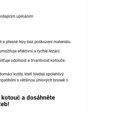
vídajícím upínáním
é a přesné řezy bez poškození materiálu.
možňuje efektivní a rychlé řezání.
šťuje odolnost a trvanlivost kotouče.
omácí kutily, kteří hledají spolehlivý
mpatibilní s většinou úhlových brusek s
 kotouč a dosáhněte
žeb!