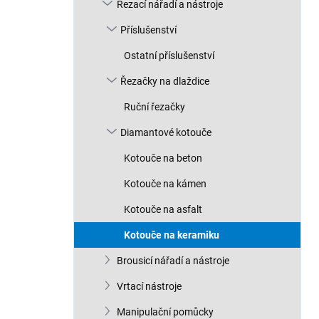
n
Řezací nářadí a nástroje
n
Příslušenství
í
p
Ostatní příslušenství
a
n
Řezačky na dlaždice
e
Ruční řezačky
l
Diamantové kotouče
Kotouče na beton
Kotouče na kámen
Kotouče na asfalt
Kotouče na keramiku
Brousicí nářadí a nástroje
Vrtací nástroje
Manipulační pomůcky