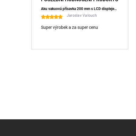
Aku vakuová přísavka 200 mm s LCD displejem (150 kg) - HÖGERT HT3B355
Jaroslav Valouch
Super výrobek a za super cenu
Z
á
p