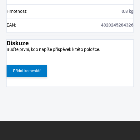
Hmotnost
:
0.8 kg
EAN
:
4820245284326
Diskuze
Buďte první, kdo napíše příspěvek k této položce.
Přidat komentář
Z
á
p