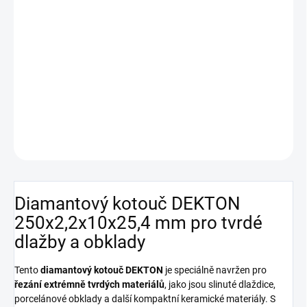
DEKTON
o průměru 250 mm, šířce
Diamantový kotouč
segmentu 2,2 mm, výška segmentu 10 mm a upínacím
otvorem 25,4 mm je navržen pro
přesné řezání tvrdých
dlažeb a obkladů
. Je ideální pro profesionální použití,
kde je vyžadována vysoká přesnost a kvalita řezu.
DETAILNÍ INFORMACE
ZEPTAT SE
HLÍDAT
Diamantový kotouč DEKTON
250x2,2x10x25,4 mm pro tvrdé
dlažby a obklady
Tento
diamantový kotouč DEKTON
je speciálně navržen pro
řezání extrémně tvrdých materiálů
, jako jsou slinuté dlaždice,
porcelánové obklady a další kompaktní keramické materiály. S