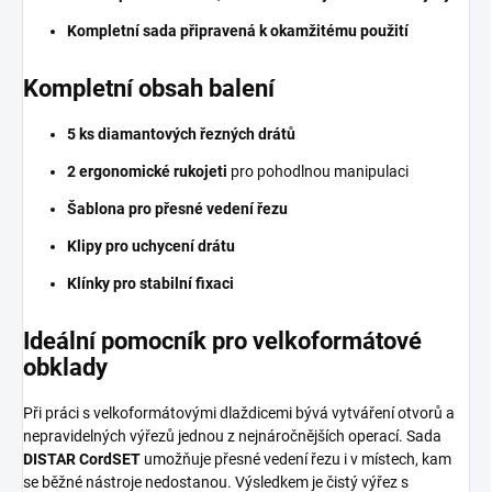
Kompletní sada připravená k okamžitému použití
Kompletní obsah balení
5 ks diamantových řezných drátů
2 ergonomické rukojeti
pro pohodlnou manipulaci
Šablona pro přesné vedení řezu
Klipy pro uchycení drátu
Klínky pro stabilní fixaci
Ideální pomocník pro velkoformátové
obklady
Při práci s velkoformátovými dlaždicemi bývá vytváření otvorů a
nepravidelných výřezů jednou z nejnáročnějších operací. Sada
DISTAR CordSET
umožňuje přesné vedení řezu i v místech, kam
se běžné nástroje nedostanou. Výsledkem je čistý výřez s