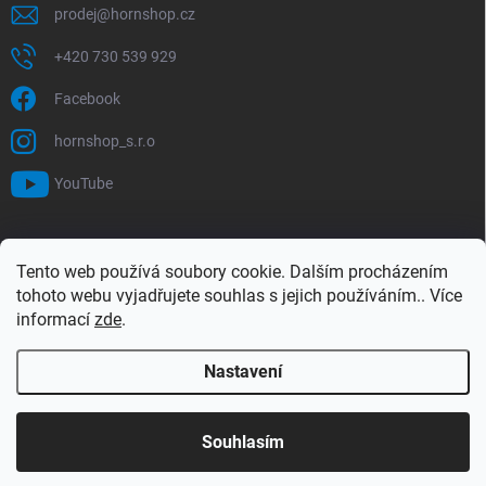
prodej
@
hornshop.cz
+420 730 539 929
Facebook
hornshop_s.r.o
YouTube
VYHLEDÁVÁNÍ
Tento web používá soubory cookie. Dalším procházením
tohoto webu vyjadřujete souhlas s jejich používáním.. Více
Hledat
informací
zde
.
Nastavení
Copyright 2026
Hornshop
. Všechna práva vyhrazena.
Upravit nastavení
cookies
Souhlasím
Vytvořil Shoptet