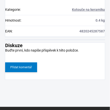
Kategorie
:
Kotouče na keramiku
Hmotnost
:
0.4 kg
EAN
:
4820245287587
Diskuze
Buďte první, kdo napíše příspěvek k této položce.
Přidat komentář
Z