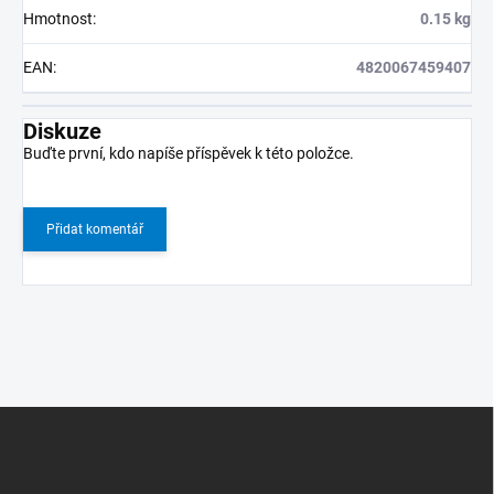
Hmotnost
:
0.15 kg
EAN
:
4820067459407
Diskuze
Buďte první, kdo napíše příspěvek k této položce.
Přidat komentář
Z
á
p
a