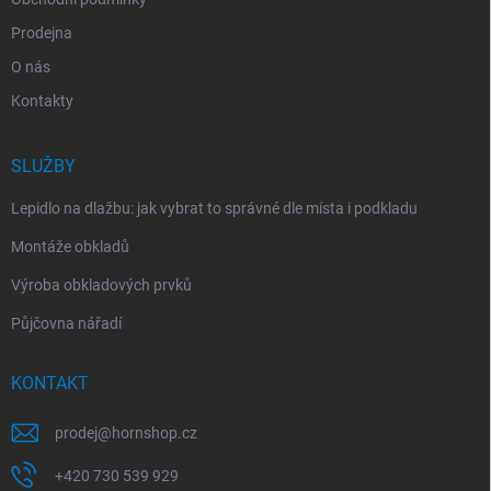
Prodejna
O nás
Kontakty
SLUŽBY
Lepidlo na dlažbu: jak vybrat to správné dle místa i podkladu
Montáže obkladů
Výroba obkladových prvků
Půjčovna nářadí
KONTAKT
prodej
@
hornshop.cz
+420 730 539 929