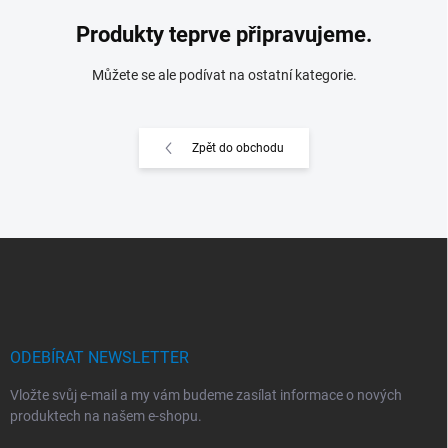
Produkty teprve připravujeme.
Můžete se ale podívat na ostatní kategorie.
Zpět do obchodu
Z
á
p
a
t
í
ODEBÍRAT NEWSLETTER
Vložte svůj e-mail a my vám budeme zasílat informace o nových
produktech na našem e-shopu.