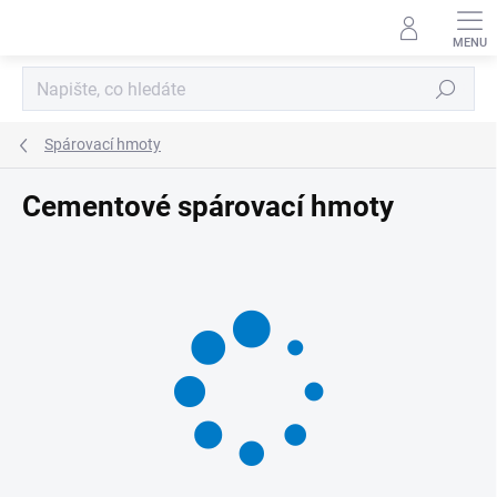
Přejít
na
obsah
Hledat
Spárovací hmoty
Cementové spárovací hmoty