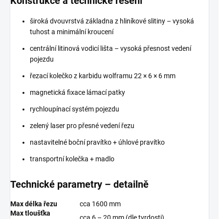
Konstrukce a technické řešení
široká dvouvrstvá základna z hliníkové slitiny – vysoká
tuhost a minimální kroucení
centrální litinová vodicí lišta – vysoká přesnost vedení
pojezdu
řezací kolečko z karbidu wolframu 22 × 6 × 6 mm
magnetická fixace lámací patky
rychloupínací systém pojezdu
zelený laser pro přesné vedení řezu
nastavitelné boční pravítko + úhlové pravítko
transportní kolečka + madlo
Technické parametry – detailně
Max délka řezu
cca 1600 mm
Max tloušťka
cca 6 – 20 mm (dle tvrdosti)