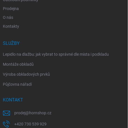
Prodejna
O nás
Kontakty
SLUŽBY
Lepidlo na dlažbu: jak vybrat to správné dle místa i podkladu
Montáže obkladů
Výroba obkladových prvků
Půjčovna nářadí
KONTAKT
prodej
@
hornshop.cz
+420 730 539 929