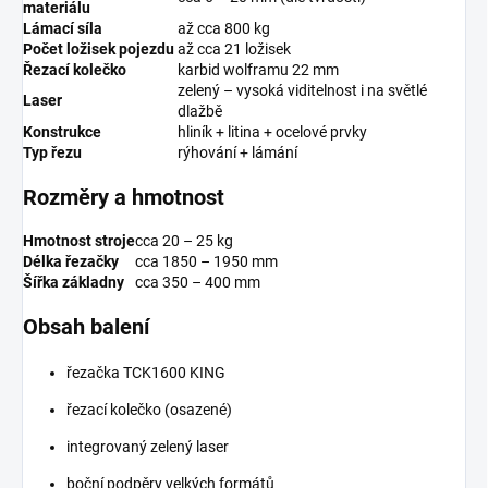
materiálu
Lámací síla
až cca 800 kg
Počet ložisek pojezdu
až cca 21 ložisek
Řezací kolečko
karbid wolframu 22 mm
zelený – vysoká viditelnost i na světlé
Laser
dlažbě
Konstrukce
hliník + litina + ocelové prvky
Typ řezu
rýhování + lámání
Rozměry a hmotnost
Hmotnost stroje
cca 20 – 25 kg
Délka řezačky
cca 1850 – 1950 mm
Šířka základny
cca 350 – 400 mm
Obsah balení
řezačka TCK1600 KING
řezací kolečko (osazené)
integrovaný zelený laser
boční podpěry velkých formátů