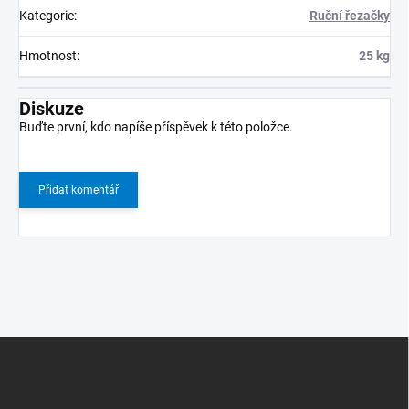
Kategorie
:
Ruční řezačky
Hmotnost
:
25 kg
Diskuze
Buďte první, kdo napíše příspěvek k této položce.
Přidat komentář
Z
á
p
a